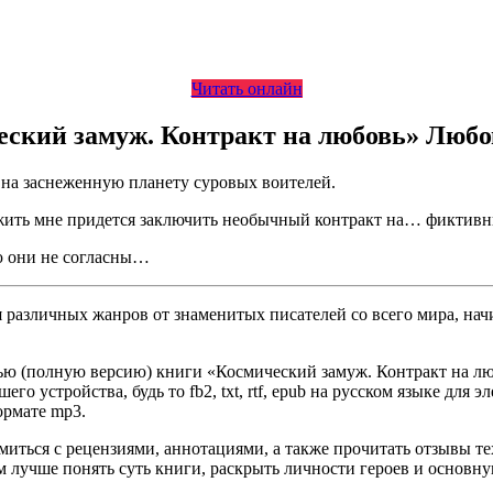
Читать онлайн
ческий замуж. Контракт на любовь» Люб
а на заснеженную планету суровых воителей.
жить мне придется заключить необычный контракт на… фиктивн
ью они не согласны…
различных жанров от знаменитых писателей со всего мира, начи
тью (полную версию) книги «Космический замуж. Контракт на лю
го устройства, будь то fb2, txt, rtf, epub на русском языке для
ормате mp3.
омиться с рецензиями, аннотациями, а также прочитать отзывы т
 лучше понять суть книги, раскрыть личности героев и основн