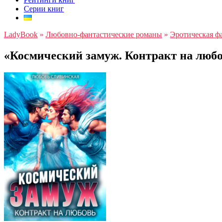
Серии книг
LadyBook
»
Любовно-фантастические романы
»
Эротическая ф
«Космический замуж. Контракт на люб