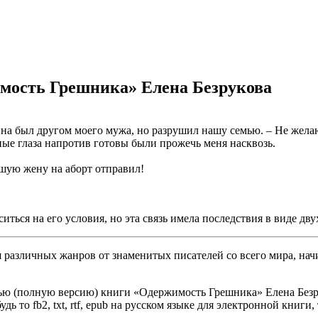
имость Грешника» Елена Безрукова
чина был другом моего мужа, но разрушил нашу семью. – Не желаю
ые глаза напротив готовы были прожечь меня насквозь.
вшую жену на аборт отправил!
ться на его условия, но эта связь имела последствия в виде дв
различных жанров от знаменитых писателей со всего мира, начи
ью (полную версию) книги «Одержимость Грешника» Елена Безрук
ь то fb2, txt, rtf, epub на русском языке для электронной книги