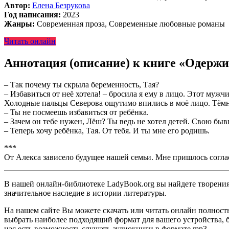
Автор:
Елена Безрукова
Год написания:
2023
Жанры:
Современная проза, Современные любовные романы
Читать онлайн
Аннотация (описание) к книге «Одерж
– Так почему ты скрыла беременность, Тая?
– Избавиться от неё хотела! – бросила я ему в лицо. Этот муж
Холодные пальцы Северова ощутимо впились в моё лицо. Тёмн
– Ты не посмеешь избавиться от ребёнка.
– Зачем он тебе нужен, Лёш? Ты ведь не хотел детей. Свою бы
– Теперь хочу ребёнка, Тая. От тебя. И ты мне его родишь.
***
От Алекса зависело будущее нашей семьи. Мне пришлось согласи
В нашей онлайн-библиотеке LadyBook.org вы найдете творения 
значительное наследие в истории литературы.
На нашем сайте Вы можете скачать или читать онлайн полност
выбрать наиболее подходящий формат для вашего устройства, буд
нас есть возможность слушать аудиокниги в формате mp3.