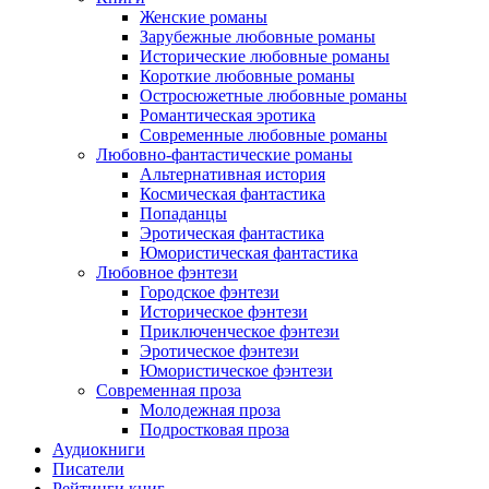
Женские романы
Зарубежные любовные романы
Исторические любовные романы
Короткие любовные романы
Остросюжетные любовные романы
Романтическая эротика
Современные любовные романы
Любовно-фантастические романы
Альтернативная история
Космическая фантастика
Попаданцы
Эротическая фантастика
Юмористическая фантастика
Любовное фэнтези
Городское фэнтези
Историческое фэнтези
Приключенческое фэнтези
Эротическое фэнтези
Юмористическое фэнтези
Современная проза
Молодежная проза
Подростковая проза
Аудиокниги
Писатели
Рейтинги книг