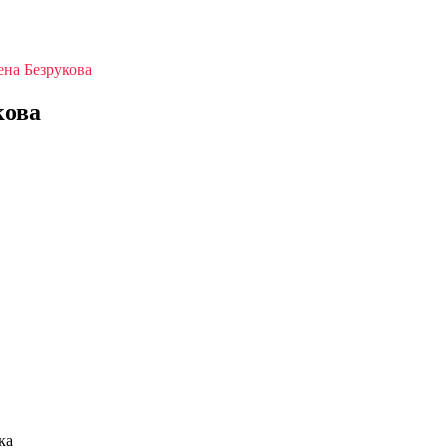
на Безрукова
кова
ка