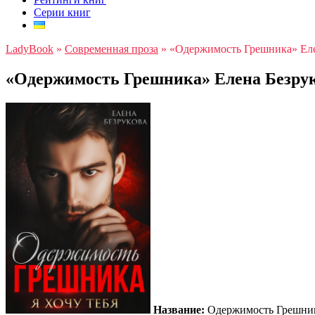
Серии книг
LadyBook
»
Современная проза
»
«Одержимость Грешника» Еле
«Одержимость Грешника» Елена Безру
Название:
Одержимость Грешни