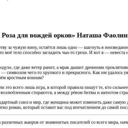
 Роза для вождей орков» Наташа Фаоли
ертву за чужую вину, остаётся лишь одно — шагнуть в неизведан
о моё тело способно загладить чьи-то грехи. И вот я — невеста н
оздухе, где даже ветер ранит, а мрак дышит древними проклятиям
 — символом чего-то хрупкого и прекрасного. Как им удалось ув
трём яростным воинам?
и это всего лишь игра, в которой правила пишут те, кто сильне
возлюбленным стираются, а между рёвом битвы и шепотом страс
ндартный союз и мир, где женщина может изменить даже самую д
латно роман, который оставит вас под впечатлением до самой пос
различных жанров от знаменитых писателей со всего мира, начи