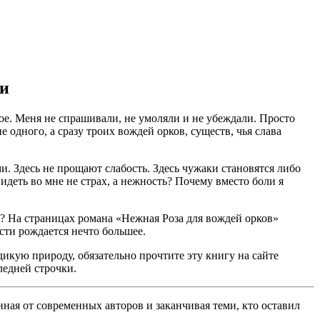
ни
ное. Меня не спрашивали, не умоляли и не убеждали. Просто
е одного, а сразу троих вождей орков, существ, чья слава
и. Здесь не прощают слабость. Здесь чужаки становятся либо
идеть во мне не страх, а нежность? Почему вместо боли я
е? На страницах романа «Нежная Роза для вождей орков»
ти рождается нечто большее.
икую природу, обязательно прочтите эту книгу на сайте
ледней строчки.
ная от современных авторов и заканчивая теми, кто оставил