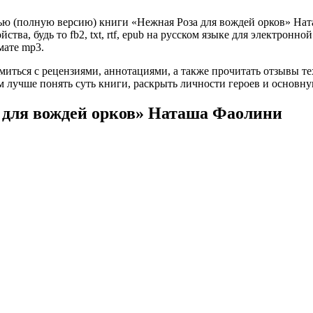
ью (полную версию) книги «Нежная Роза для вождей орков» Ната
ва, будь то fb2, txt, rtf, epub на русском языке для электронно
мате mp3.
омиться с рецензиями, аннотациями, а также прочитать отзывы т
 лучше понять суть книги, раскрыть личности героев и основн
а для вождей орков» Наташа Фаолини