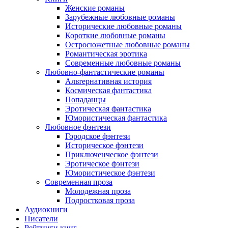
Женские романы
Зарубежные любовные романы
Исторические любовные романы
Короткие любовные романы
Остросюжетные любовные романы
Романтическая эротика
Современные любовные романы
Любовно-фантастические романы
Альтернативная история
Космическая фантастика
Попаданцы
Эротическая фантастика
Юмористическая фантастика
Любовное фэнтези
Городское фэнтези
Историческое фэнтези
Приключенческое фэнтези
Эротическое фэнтези
Юмористическое фэнтези
Современная проза
Молодежная проза
Подростковая проза
Аудиокниги
Писатели
Рейтинги книг