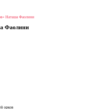
ков» Наташа Фаолини
ша Фаолини
ей орков