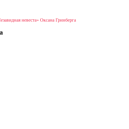
езавидная невеста» Оксана Гринберга
а