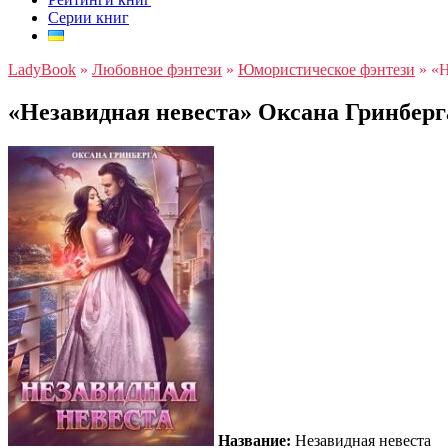
Серии книг
LadyBook
»
Любовное фэнтези
»
Юмористическое фэнтези
»
«Н
«Незавидная невеста» Оксана Гринберг
Название:
Незавидная невеста