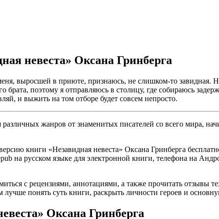
дная невеста» Оксана Гринберга
 меня, выросшей в приюте, признаюсь, не слишком-то завидная. Н
брата, поэтому я отправляюсь в столицу, где собираюсь задержа
вляй, и выжить на том отборе будет совсем непросто.
различных жанров от знаменитых писателей со всего мира, начи
ерсию книги «Незавидная невеста» Оксана Гринберга бесплатно 
, epub на русском языке для электронной книги, телефона на Андр
омиться с рецензиями, аннотациями, а также прочитать отзывы т
 лучше понять суть книги, раскрыть личности героев и основн
невеста» Оксана Гринберга