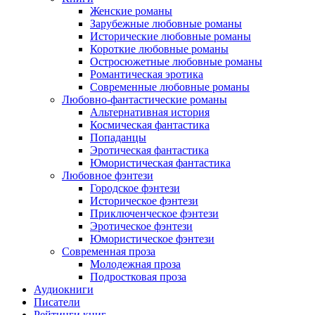
Женские романы
Зарубежные любовные романы
Исторические любовные романы
Короткие любовные романы
Остросюжетные любовные романы
Романтическая эротика
Современные любовные романы
Любовно-фантастические романы
Альтернативная история
Космическая фантастика
Попаданцы
Эротическая фантастика
Юмористическая фантастика
Любовное фэнтези
Городское фэнтези
Историческое фэнтези
Приключенческое фэнтези
Эротическое фэнтези
Юмористическое фэнтези
Современная проза
Молодежная проза
Подростковая проза
Аудиокниги
Писатели
Рейтинги книг