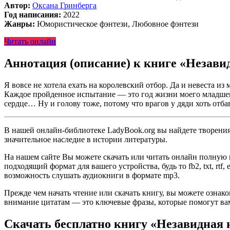
Автор:
Оксана Гринберга
Год написания:
2022
Жанры:
Юмористическое фэнтези, Любовное фэнтези
Читать онлайн
Аннотация (описание) к книге «Незави
Я вовсе не хотела ехать на королевский отбор. Да и невеста из
Каждое пройденное испытание — это год жизни моего младшего 
сердце… Ну и голову тоже, потому что врагов у дяди хоть отба
В нашей онлайн-библиотеке LadyBook.org вы найдете творения 
значительное наследие в истории литературы.
На нашем сайте Вы можете скачать или читать онлайн полную в
подходящий формат для вашего устройства, будь то fb2, txt, rtf
возможность слушать аудиокниги в формате mp3.
Прежде чем начать чтение или скачать книгу, вы можете ознак
внимание цитатам — это ключевые фразы, которые помогут вам
Скачать бесплатно книгу «Незавидная 