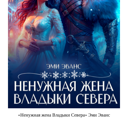
«Ненужная жена Владыки Севера» Эми Эванс