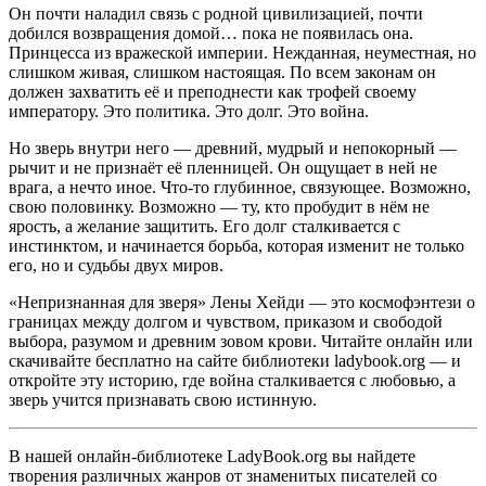
Он почти наладил связь с родной цивилизацией, почти
добился возвращения домой… пока не появилась она.
Принцесса из вражеской империи. Нежданная, неуместная, но
слишком живая, слишком настоящая. По всем законам он
должен захватить её и преподнести как трофей своему
императору. Это политика. Это долг. Это война.
Но зверь внутри него — древний, мудрый и непокорный —
рычит и не признаёт её пленницей. Он ощущает в ней не
врага, а нечто иное. Что-то глубинное, связующее. Возможно,
свою половинку. Возможно — ту, кто пробудит в нём не
ярость, а желание защитить. Его долг сталкивается с
инстинктом, и начинается борьба, которая изменит не только
его, но и судьбы двух миров.
«Непризнанная для зверя» Лены Хейди — это космофэнтези о
границах между долгом и чувством, приказом и свободой
выбора, разумом и древним зовом крови. Читайте онлайн или
скачивайте бесплатно на сайте библиотеки ladybook.org — и
откройте эту историю, где война сталкивается с любовью, а
зверь учится признавать свою истинную.
В нашей онлайн-библиотеке LadyBook.org вы найдете
творения различных жанров от знаменитых писателей со