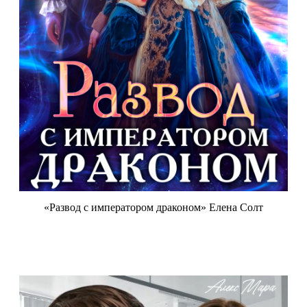
«Развод с императором драконом» Елена Солт