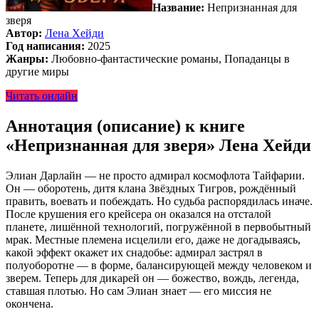
Название:
Непризнанная для
зверя
Автор:
Лена Хейди
Год написания:
2025
Жанры:
Любовно-фантастические романы, Попаданцы в
другие миры
Читать онлайн
Аннотация (описание) к книге
«Непризнанная для зверя» Лена Хейди
Элиан Дарлайн — не просто адмирал космофлота Тайфарии.
Он — оборотень, дитя клана Звёздных Тигров, рождённый
править, воевать и побеждать. Но судьба распорядилась иначе.
После крушения его крейсера он оказался на отсталой
планете, лишённой технологий, погружённой в первобытный
мрак. Местные племена исцелили его, даже не догадываясь,
какой эффект окажет их снадобье: адмирал застрял в
полуоборотне — в форме, балансирующей между человеком и
зверем. Теперь для дикарей он — божество, вождь, легенда,
ставшая плотью. Но сам Элиан знает — его миссия не
окончена.