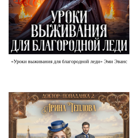
«Уроки выживания для благородной леди» Эми Эванс