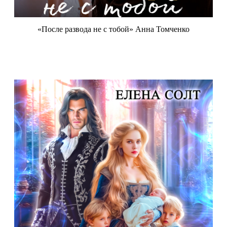
«После развода не с тобой» Анна Томченко