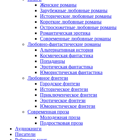
Женские романы
Зарубежные любовные романы
Исторические любовные романы
Короткие любовные романы
Остросюжетные любовные романы
Романтическая эротика
Современные любовные романы
Любовно-фантастические романы
Альтернативная история
Космическая фантастика
Попаданцы
Эротическая фантастика
Юмористическая фантастика
Любовное фэнтези
Городское фэнтези
Историческое фэнтези
Приключенческое фэнтези
Эротическое фэнтези
Юмористическое фэнтези
Современная проза
Молодежная проза
Подростковая проза
Аудиокниги
Писатели
Рейтинги книг