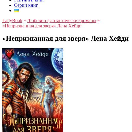
Серии книг
LadyBook
»
Любовно-фантастические романы
»
«Непризнанная для зверя» Лена Хейди
«Непризнанная для зверя» Лена Хейди