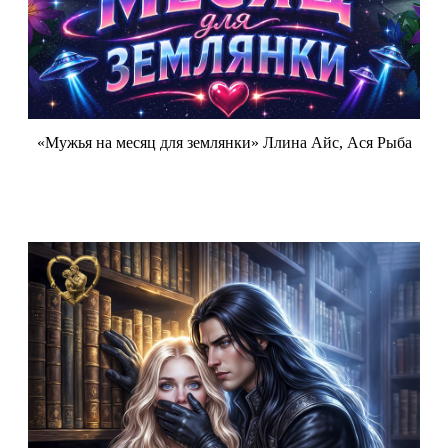
«Мужья на месяц для землянки» Ллина Айс, Ася Рыба