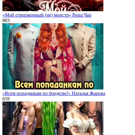
«Мой отверженный (не) монстр» Рина Чар
883
«Всем попаданкам по борделю!» Наталья Жарова
659