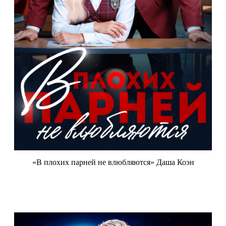
«В плохих парней не влюбляются» Даша Коэн