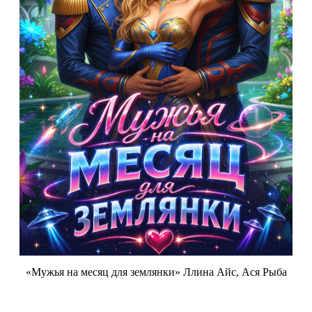
«Мужья на месяц для землянки» Ллина Айс, Ася Рыба