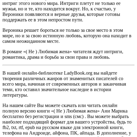
интриг этого нового мира. Интриги плетут не только ее
мужья, но и те, кто находится вокруг. Но, к счастью, у
Вероники появляются и верные друзья, которые готовы
поддержать ее в этом непростом пути.
Вероника решает бороться не только за свое место в этом
мире, но и за свою истинную любовь, которую она находит в
самом неожиданном месте.
В романе «( Не ) Любимая жена» читателя ждут интриги,
романтика, драма и борьба за свои права и любовь.
В нашей онлайн-библиотеке LadyBook.org вы найдете
творения различных жанров от знаменитых писателей со
всего мира, начиная от современных авторов и заканчивая
теми, кто оставил значительное наследие в истории
литературы.
На нашем сайте Вы можете скачать или читать онлайн
полную версию книги «( Не ) Любимая жена» Ани Марика
бесплатно без регистрации и sms (смс) . Вы можете выбрать
наиболее подходящий формат для вашего устройства, будь то
fb2, txt, rtf, epub на русском языке для электронной книги,
телефона на Андроиде, айфона, ПК, айпада. В дополнение, у