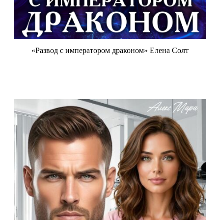
«Развод с императором драконом» Елена Солт