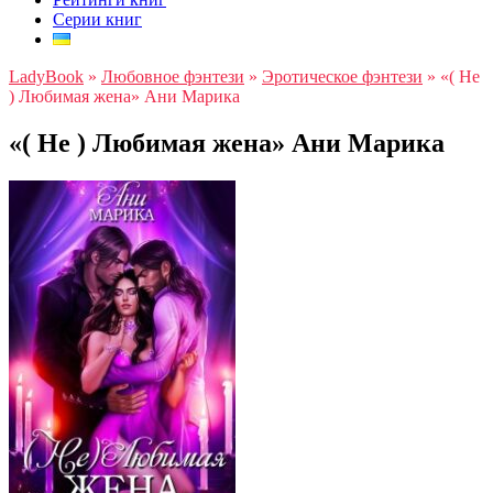
Серии книг
LadyBook
»
Любовное фэнтези
»
Эротическое фэнтези
»
«( Не
) Любимая жена» Ани Марика
«( Не ) Любимая жена» Ани Марика