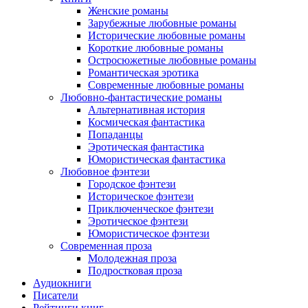
Женские романы
Зарубежные любовные романы
Исторические любовные романы
Короткие любовные романы
Остросюжетные любовные романы
Романтическая эротика
Современные любовные романы
Любовно-фантастические романы
Альтернативная история
Космическая фантастика
Попаданцы
Эротическая фантастика
Юмористическая фантастика
Любовное фэнтези
Городское фэнтези
Историческое фэнтези
Приключенческое фэнтези
Эротическое фэнтези
Юмористическое фэнтези
Современная проза
Молодежная проза
Подростковая проза
Аудиокниги
Писатели
Рейтинги книг