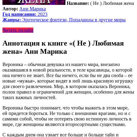
Название:
( Не ) Любимая жена
Автор:
Ани Марика
Год написания:
2023
Жанры:
Эротическое фэнтези, Попаданцы в другие миры
Читать онлайн
Аннотация к книге «( Не ) Любимая
жена» Ани Марика
Вероника – обычная девушка из нашего мира, внезапно
оказавшаяся в новой реальности, в теле красавицы, о которой
она ничего не знает. Все бы ничего, если бы не два сноба – ее
новые «мужья», которые видят в ней лишь красивую игрушку
для своего развлечения. Мир, в котором оказалась Вероника,
полон правил и ограничений для женщин, особенно для жены
таких важных личностей.
Вероника быстро понимает, что чтобы выжить в этом мире,
ей придется бороться. Не только с внешними врагами, но и с
самими собой, чтобы не потерять свою истинную личность в
мире, где женщины являются второсортными существами.
С каждым днем она узнает все больше и больше тайн и