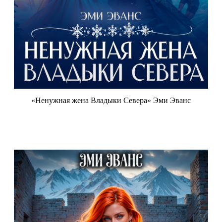
«Ненужная жена Владыки Севера» Эми Эванс