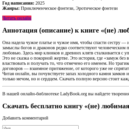
Год написания:
2025
Жанры:
Приключенческое фэнтези, Эротическое фэнтези
Читать онлайн
Аннотация (описание) к книге «(не) л
Она надела чужое платье и чужое имя, чтобы спасти сестру — 
замыслы богов и драконов редко соответствуют человеческим п
любовью. Здесь мир клинков и древних клятв сталкивается с у
Это не сказка о покорной жертве. Это история, где «замуж бе
властвовать и получать то, что отмечено его именем. Но траг
договоров — взаимное притяжение, от которого уже не спрятать
Читая онлайн, вы почувствуете запах холодного камня замков и
только мечом, но и сердцем. Скачать полную версию стоит каж
В нашей онлайн-библиотеке LadyBook.org вы найдете творени
Скачать бесплатно книгу «(не) любима
Добавить комментарий
Имя