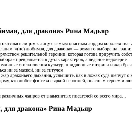
юбимая, для дракона» Рина Мадьяр
и оказалась лицом к лицу с самым опасным лордом королевства. 
ланам. «(не) любимая, для дракона» — роман о выборе на грани:
прямством решительной героини, которая готова приручить собст
з выбора» превращается в дуэль характеров, а ледяное недовери
икомичные столкновения культур, придворные интриги и жар бра
ся ни за маской, ни за титулом.
 жар драконьего дыхания, услышите, как в ложах суда шепчут о к
дому, кто любит фэнтези с яркой героиней, опасным героем и лю
я различных жанров от знаменитых писателей со всего мира…
я, для дракона» Рина Мадьяр