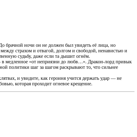
До брачной ночи он не должен был увидеть её лица, но
 между страхом и отвагой, долгом и свободой, ненавистью и
венную судьбу, даже если та дышит огнём.
е — в медленное «от неприязни до любв…». Дракон-лорд привык
чной политики шаг за шагом раскрывают то, что сильнее
лятвах, и увидите, как героиня учится держать удар — не
бовью, которая проходит огневое крещение.