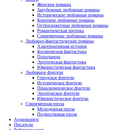
Женские романы
Зарубежные любовные романы
Исторические любовные романы
Короткие любовные романы
Остросюжетные любовные романы
Романтическая эротика
Современные любовные романы
Любовно-фантастические романы
Альтернативная история
Космическая фантастика
Попаданцы
Эротическая фантастика
Юмористическая фантастика
Любовное фэнтези
Городское фэнтези
Историческое фэнтези
Приключенческое фэнтези
Эротическое фэнтези
Юмористическое фэнтези
Современная проза
Молодежная проза
Подростковая проза
Аудиокниги
Писатели
Рейтинги книг