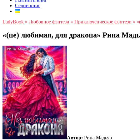
Серии книг
LadyBook
»
Любовное фэнтези
»
Приключенческое фэнтези
»
«
«(не) любимая, для дракона» Рина Мад
Автор:
Рина Мадьяр