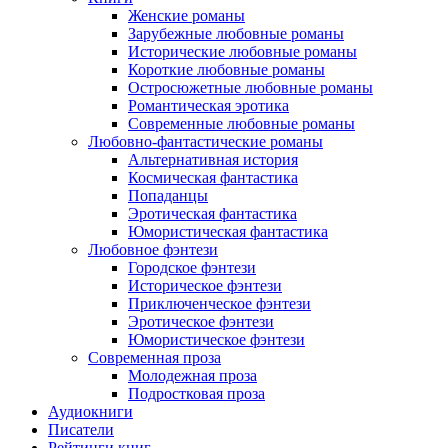
Женские романы
Зарубежные любовные романы
Исторические любовные романы
Короткие любовные романы
Остросюжетные любовные романы
Романтическая эротика
Современные любовные романы
Любовно-фантастические романы
Альтернативная история
Космическая фантастика
Попаданцы
Эротическая фантастика
Юмористическая фантастика
Любовное фэнтези
Городское фэнтези
Историческое фэнтези
Приключенческое фэнтези
Эротическое фэнтези
Юмористическое фэнтези
Современная проза
Молодежная проза
Подростковая проза
Аудиокниги
Писатели
Рейтинги книг