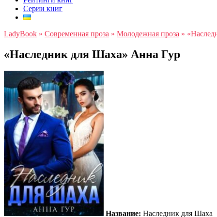
Серии книг
LadyBook
»
Современная проза
»
Молодежная проза
»
«Наслед
«Наследник для Шаха» Анна Гур
Название:
Наследник для Шаха