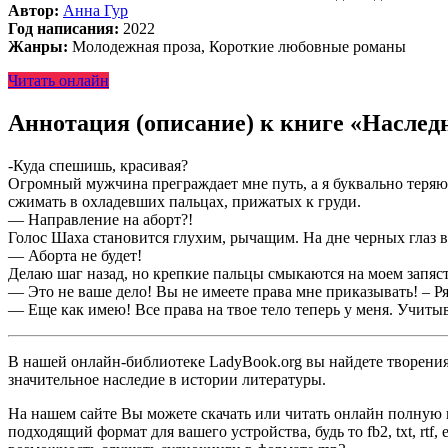
Автор:
Анна Гур
Год написания:
2022
Жанры:
Молодежная проза, Короткие любовные романы
Читать онлайн
Аннотация (описание) к книге «Наслед
-Куда спешишь, красивая?
Огромный мужчина преграждает мне путь, а я буквально теряю 
сжимать в охладевших пальцах, прижатых к груди.
— Направление на аборт?!
Голос Шаха становится глухим, рычащим. На дне черных глаз
— Аборта не будет!
Делаю шаг назад, но крепкие пальцы смыкаются на моем запяст
— Это не ваше дело! Вы не имеете права мне приказывать! – Ря
— Еще как имею! Все права на твое тело теперь у меня. Учиты
В нашей онлайн-библиотеке LadyBook.org вы найдете творения 
значительное наследие в истории литературы.
На нашем сайте Вы можете скачать или читать онлайн полную 
подходящий формат для вашего устройства, будь то fb2, txt, rtf