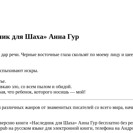
ник для Шаха» Анна Гур
дар речи. Черные восточные глаза скользят по моему лицу и ше
 вспыхивают искры.
ье.
вкаю зло, со всем пылом и обидой.
вая, что ребенок, которого носишь — мой!
различных жанров от знаменитых писателей со всего мира, начи
версию книги «Наследник для Шаха» Анна Гур бесплатно без рег
, epub на русском языке для электронной книги, телефона на Андр