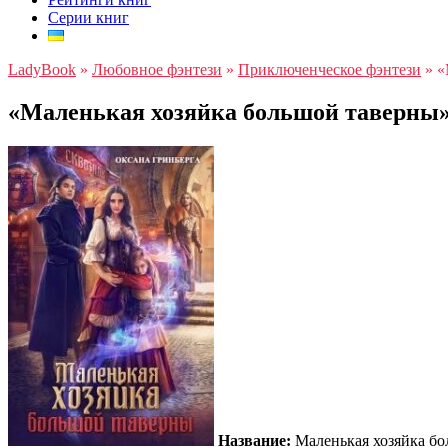
Серии книг
LadyBook
»
Любовное фэнтези
»
Приключенческое фэнтези
»
«
«Маленькая хозяйка большой таверны»
Название:
Маленькая хозяйка бо