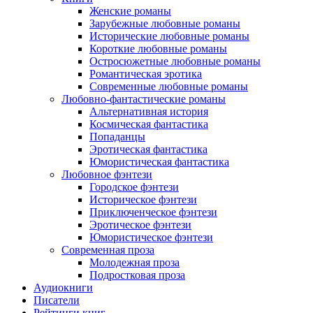
Женские романы
Зарубежные любовные романы
Исторические любовные романы
Короткие любовные романы
Остросюжетные любовные романы
Романтическая эротика
Современные любовные романы
Любовно-фантастические романы
Альтернативная история
Космическая фантастика
Попаданцы
Эротическая фантастика
Юмористическая фантастика
Любовное фэнтези
Городское фэнтези
Историческое фэнтези
Приключенческое фэнтези
Эротическое фэнтези
Юмористическое фэнтези
Современная проза
Молодежная проза
Подростковая проза
Аудиокниги
Писатели
Рейтинги книг