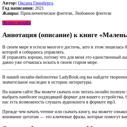
Автор:
Оксана Гринберга
Год написания:
2021
Жанры:
Приключенческое фэнтези, Любовное фэнтези
Читать онлайн
Аннотация (описание) к книге «Мален
В своем мире я успела многого достичь, зато в этом лишилась б
которой я собираюсь управлять.
И управлять хорошо, потому что для меня это единственный ша
давно уже отчаялась искать в своем старом мире.
В нашей онлайн-библиотеке LadyBook.org вы найдете творения 
значительное наследие в истории литературы.
На нашем сайте Вы можете скачать или читать онлайн полную 
выбрать наиболее подходящий формат для вашего устройства, буд
нас есть возможность слушать аудиокниги в формате mp3.
Прежде чем начать чтение или скачать книгу, вы можете ознак
внимание цитатам — это ключевые фразы, которые помогут вам