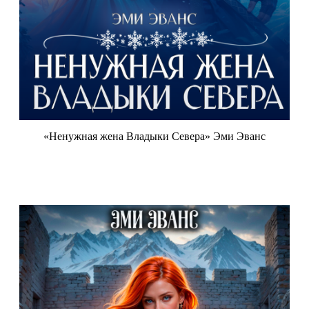
«Ненужная жена Владыки Севера» Эми Эванс