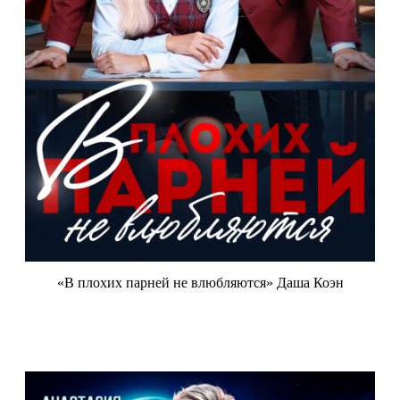
«В плохих парней не влюбляются» Даша Коэн