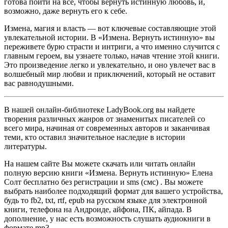
готова пойти на всё, чтобы вернуть истинную любовь, и,
возможно, даже вернуть его к себе.
Измена, магия и власть — вот ключевые составляющие этой
увлекательной истории. В «Измена. Вернуть истинную» вы
переживете бурю страсти и интриги, а что именно случится с
главным героем, вы узнаете только, начав чтение этой книги.
Это произведение легко и увлекательно, и оно увлечет вас в
волшебный мир любви и приключений, который не оставит
вас равнодушными.
В нашей онлайн-библиотеке LadyBook.org вы найдете
творения различных жанров от знаменитых писателей со
всего мира, начиная от современных авторов и заканчивая
теми, кто оставил значительное наследие в истории
литературы.
На нашем сайте Вы можете скачать или читать онлайн
полную версию книги «Измена. Вернуть истинную» Елена
Солт бесплатно без регистрации и sms (смс) . Вы можете
выбрать наиболее подходящий формат для вашего устройства,
будь то fb2, txt, rtf, epub на русском языке для электронной
книги, телефона на Андроиде, айфона, ПК, айпада. В
дополнение, у нас есть возможность слушать аудиокниги в
формате mp3.