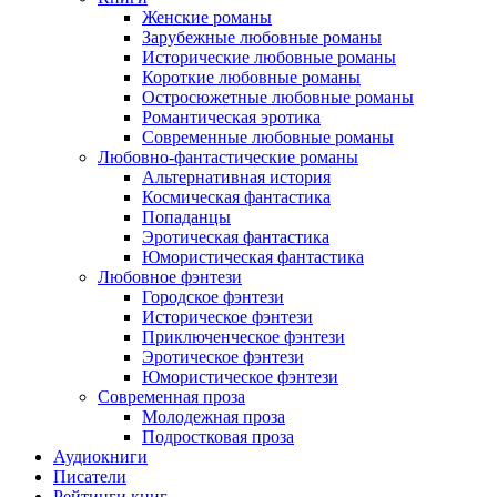
Женские романы
Зарубежные любовные романы
Исторические любовные романы
Короткие любовные романы
Остросюжетные любовные романы
Романтическая эротика
Современные любовные романы
Любовно-фантастические романы
Альтернативная история
Космическая фантастика
Попаданцы
Эротическая фантастика
Юмористическая фантастика
Любовное фэнтези
Городское фэнтези
Историческое фэнтези
Приключенческое фэнтези
Эротическое фэнтези
Юмористическое фэнтези
Современная проза
Молодежная проза
Подростковая проза
Аудиокниги
Писатели
Рейтинги книг