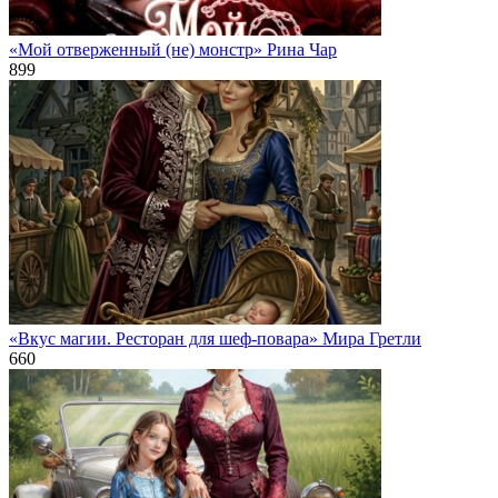
«Мой отверженный (не) монстр» Рина Чар
899
«Вкус магии. Ресторан для шеф-повара» Мира Гретли
660