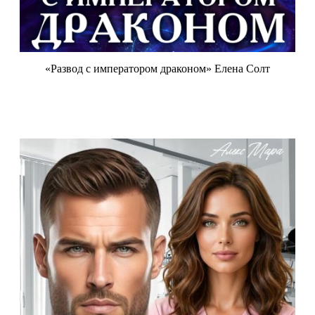
«Развод с императором драконом» Елена Солт