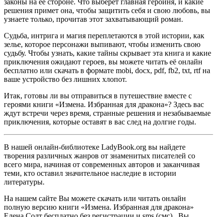
законы на её стороне. Что выберет главная героиня, и какие
решения примет она, чтобы защитить себя и свою любовь, вы
узнаете только, прочитав этот захватывающий роман.
Судьба, интрига и магия переплетаются в этой истории, как
зелье, которое персонажи выпивают, чтобы изменить свою
судьбу. Чтобы узнать, какие тайны скрывает эта книга и какие
приключения ожидают героев, вы можете читать её онлайн
бесплатно или скачать в формате mobi, docx, pdf, fb2, txt, rtf на
ваше устройство без лишних хлопот.
Итак, готовы ли вы отправиться в путешествие вместе с
героями книги «Измена. Избранная для дракона»? Здесь вас
ждут встречи через время, странные решения и незабываемые
приключения, которые оставят в вас след на долгие годы.
В нашей онлайн-библиотеке LadyBook.org вы найдете
творения различных жанров от знаменитых писателей со
всего мира, начиная от современных авторов и заканчивая
теми, кто оставил значительное наследие в истории
литературы.
На нашем сайте Вы можете скачать или читать онлайн
полную версию книги «Измена. Избранная для дракона»
Елена Солт бесплатно без регистрации и sms (смс) . Вы