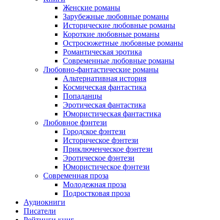
Женские романы
Зарубежные любовные романы
Исторические любовные романы
Короткие любовные романы
Остросюжетные любовные романы
Романтическая эротика
Современные любовные романы
Любовно-фантастические романы
Альтернативная история
Космическая фантастика
Попаданцы
Эротическая фантастика
Юмористическая фантастика
Любовное фэнтези
Городское фэнтези
Историческое фэнтези
Приключенческое фэнтези
Эротическое фэнтези
Юмористическое фэнтези
Современная проза
Молодежная проза
Подростковая проза
Аудиокниги
Писатели
Рейтинги книг