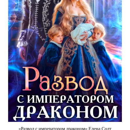
«Развод с императором драконом» Елена Солт