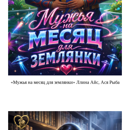
«Мужья на месяц для землянки» Ллина Айс, Ася Рыба