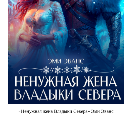
«Ненужная жена Владыки Севера» Эми Эванс