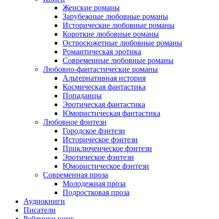
Женские романы
Зарубежные любовные романы
Исторические любовные романы
Короткие любовные романы
Остросюжетные любовные романы
Романтическая эротика
Современные любовные романы
Любовно-фантастические романы
Альтернативная история
Космическая фантастика
Попаданцы
Эротическая фантастика
Юмористическая фантастика
Любовное фэнтези
Городское фэнтези
Историческое фэнтези
Приключенческое фэнтези
Эротическое фэнтези
Юмористическое фэнтези
Современная проза
Молодежная проза
Подростковая проза
Аудиокниги
Писатели
Рейтинги книг