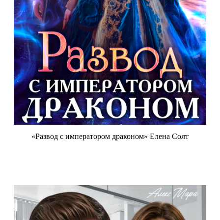
«Развод с императором драконом» Елена Солт