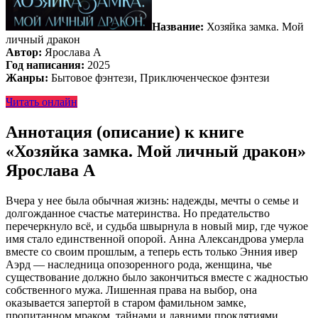
Название:
Хозяйка замка. Мой
личный дракон
Автор:
Ярослава А
Год написания:
2025
Жанры:
Бытовое фэнтези, Приключенческое фэнтези
Читать онлайн
Аннотация (описание) к книге
«Хозяйка замка. Мой личный дракон»
Ярослава А
Вчера у нее была обычная жизнь: надежды, мечты о семье и
долгожданное счастье материнства. Но предательство
перечеркнуло всё, и судьба швырнула в новый мир, где чужое
имя стало единственной опорой. Анна Александрова умерла
вместе со своим прошлым, а теперь есть только Энния ивер
Аэрд — наследница опозоренного рода, женщина, чье
существование должно было закончиться вместе с жадностью
собственного мужа. Лишенная права на выбор, она
оказывается запертой в старом фамильном замке,
пропитанном мраком, тайнами и давними проклятиями.