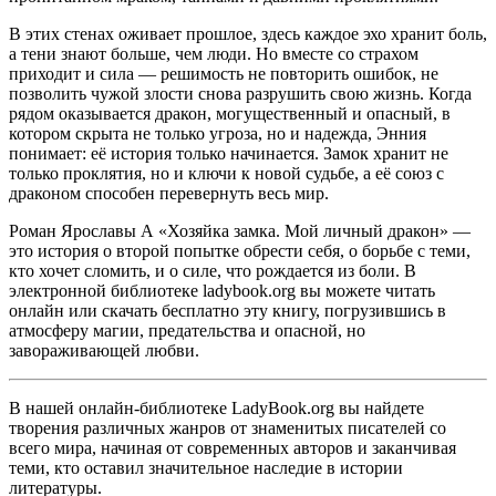
В этих стенах оживает прошлое, здесь каждое эхо хранит боль,
а тени знают больше, чем люди. Но вместе со страхом
приходит и сила — решимость не повторить ошибок, не
позволить чужой злости снова разрушить свою жизнь. Когда
рядом оказывается дракон, могущественный и опасный, в
котором скрыта не только угроза, но и надежда, Энния
понимает: её история только начинается. Замок хранит не
только проклятия, но и ключи к новой судьбе, а её союз с
драконом способен перевернуть весь мир.
Роман Ярославы А «Хозяйка замка. Мой личный дракон» —
это история о второй попытке обрести себя, о борьбе с теми,
кто хочет сломить, и о силе, что рождается из боли. В
электронной библиотеке ladybook.org вы можете читать
онлайн или скачать бесплатно эту книгу, погрузившись в
атмосферу магии, предательства и опасной, но
завораживающей любви.
В нашей онлайн-библиотеке LadyBook.org вы найдете
творения различных жанров от знаменитых писателей со
всего мира, начиная от современных авторов и заканчивая
теми, кто оставил значительное наследие в истории
литературы.