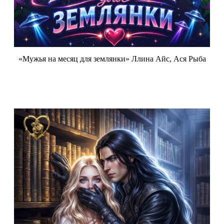
«Мужья на месяц для землянки» Ллина Айс, Ася Рыба