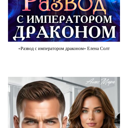
«Развод с императором драконом» Елена Солт