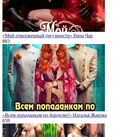
«Мой отверженный (не) монстр» Рина Чар
883
«Всем попаданкам по борделю!» Наталья Жарова
659