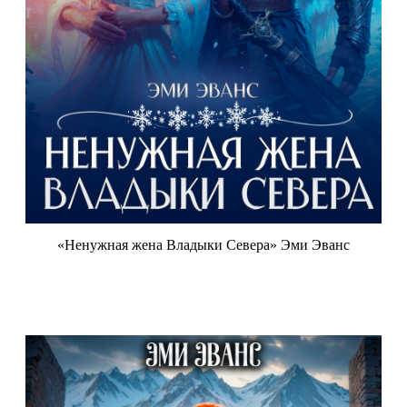
«Ненужная жена Владыки Севера» Эми Эванс