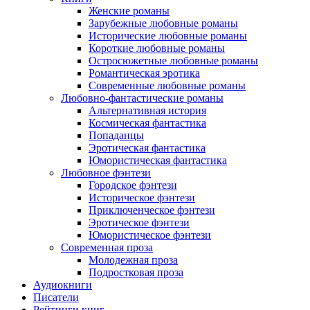
Женские романы
Зарубежные любовные романы
Исторические любовные романы
Короткие любовные романы
Остросюжетные любовные романы
Романтическая эротика
Современные любовные романы
Любовно-фантастические романы
Альтернативная история
Космическая фантастика
Попаданцы
Эротическая фантастика
Юмористическая фантастика
Любовное фэнтези
Городское фэнтези
Историческое фэнтези
Приключенческое фэнтези
Эротическое фэнтези
Юмористическое фэнтези
Современная проза
Молодежная проза
Подростковая проза
Аудиокниги
Писатели
Рейтинги книг