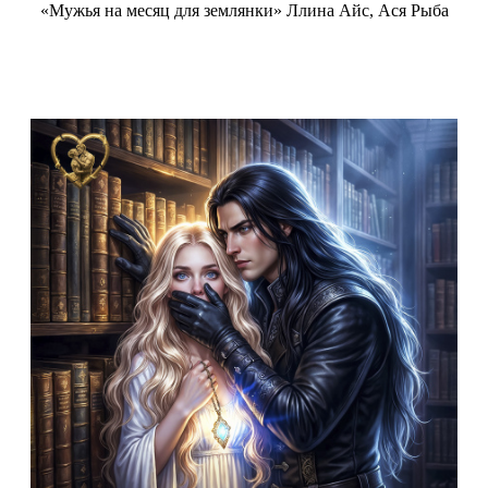
«Мужья на месяц для землянки» Ллина Айс, Ася Рыба