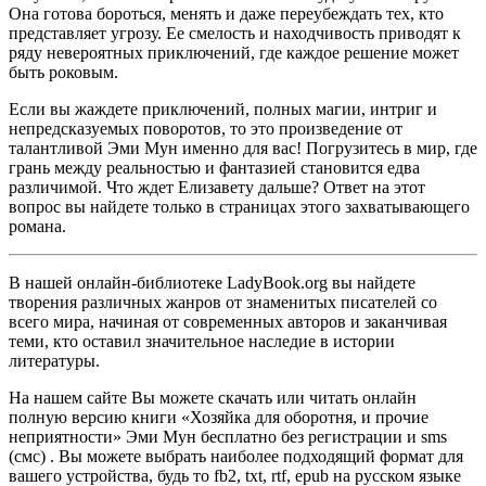
Она готова бороться, менять и даже переубеждать тех, кто
представляет угрозу. Ее смелость и находчивость приводят к
ряду невероятных приключений, где каждое решение может
быть роковым.
Если вы жаждете приключений, полных магии, интриг и
непредсказуемых поворотов, то это произведение от
талантливой Эми Мун именно для вас! Погрузитесь в мир, где
грань между реальностью и фантазией становится едва
различимой. Что ждет Елизавету дальше? Ответ на этот
вопрос вы найдете только в страницах этого захватывающего
романа.
В нашей онлайн-библиотеке LadyBook.org вы найдете
творения различных жанров от знаменитых писателей со
всего мира, начиная от современных авторов и заканчивая
теми, кто оставил значительное наследие в истории
литературы.
На нашем сайте Вы можете скачать или читать онлайн
полную версию книги «Хозяйка для оборотня, и прочие
неприятности» Эми Мун бесплатно без регистрации и sms
(смс) . Вы можете выбрать наиболее подходящий формат для
вашего устройства, будь то fb2, txt, rtf, epub на русском языке