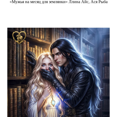
«Мужья на месяц для землянки» Ллина Айс, Ася Рыба