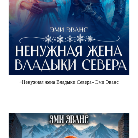
«Ненужная жена Владыки Севера» Эми Эванс