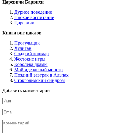
Царевичи Барвихи
Дурное поведение
Плохое воспитание
Царевичи
Книги вне циклов
Прогульщик
Хулиган
Сладкий кошмар
Жестокие игры
Королева драмы
Мой идеальный монстр
Поздний завтрак в Альпах
Стокгольмский синдром
Добавить комментарий
Имя
*
Email
*
Комментарий