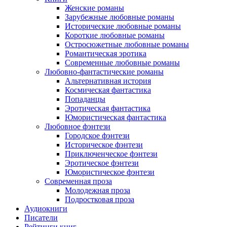
Женские романы
Зарубежные любовные романы
Исторические любовные романы
Короткие любовные романы
Остросюжетные любовные романы
Романтическая эротика
Современные любовные романы
Любовно-фантастические романы
Альтернативная история
Космическая фантастика
Попаданцы
Эротическая фантастика
Юмористическая фантастика
Любовное фэнтези
Городское фэнтези
Историческое фэнтези
Приключенческое фэнтези
Эротическое фэнтези
Юмористическое фэнтези
Современная проза
Молодежная проза
Подростковая проза
Аудиокниги
Писатели
Рейтинги книг