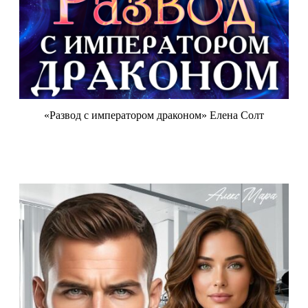
«Развод с императором драконом» Елена Солт