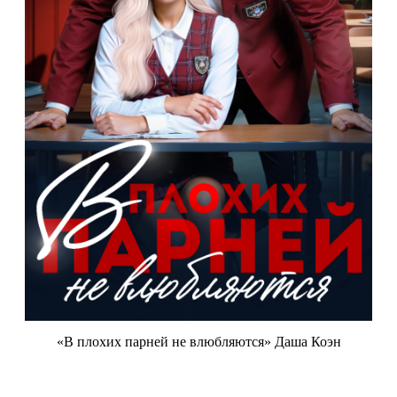
«В плохих парней не влюбляются» Даша Коэн