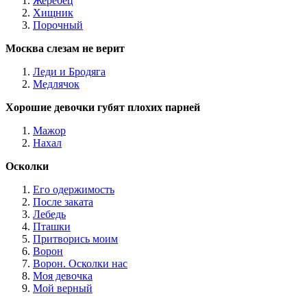
Жеребец
Хищник
Порочный
Москва слезам не верит
Леди и Бродяга
Медлячок
Хорошие девочки губят плохих парней
Мажор
Нахал
Осколки
Его одержимость
После заката
Лебедь
Пташки
Притворись моим
Ворон
Ворон. Осколки нас
Моя девочка
Мой верный