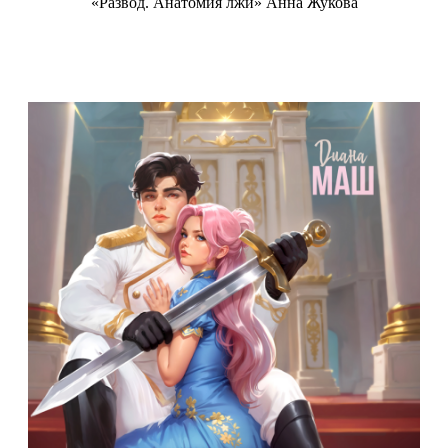
«Развод. Анатомия лжи» Анна Жукова