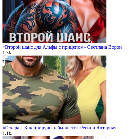
«Второй шанс для Альфы с прицепом» Светлана Ворон
1.3k.
«Генерал. Как приручить бывшего» Регина Янтарная
1.1k.