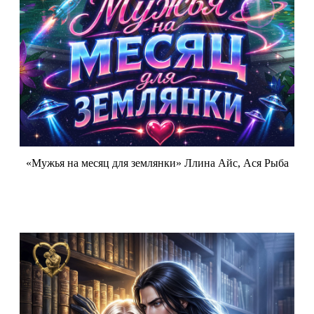
«Мужья на месяц для землянки» Ллина Айс, Ася Рыба