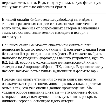
переехал жить к нам. Ведь тогда я узнала, какую фатальную
тайну так тщательно оберегают братья…
В нашей онлайн-библиотеке LadyBook.org вы найдете
творения различных жанров от знаменитых писателей со
всего мира, начиная от современных авторов и заканчивая
теми, кто оставил значительное наследие в истории
литературы.
На нашем сайте Вы можете скачать или читать онлайн
полностью (полную версию) книги «Царевичи» Эмилия Грин
бесплатно без регистрации и sms (смс) . Вы можете выбрать
наиболее подходящий формат для вашего устройства, будь то
fb2, txt, rtf, epub на русском языке для электронной книги,
телефона на Андроиде, айфона, ПК, айпада. В дополнение, у
нас есть возможность слушать аудиокниги в формате mp3.
Прежде чем начать чтение или скачать книгу, вы можете
ознакомиться с рецензиями, аннотациями, а также прочитать
отзывы тех, кто уже оценил данное произведение. Мы
уделяем особое внимание цитатам — это ключевые фразы,
которые помогут вам лучше понять суть книги, раскрыть
личности героев и основную идею истории.