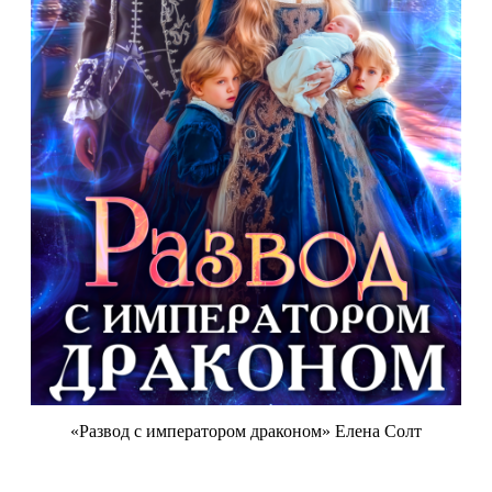
«Развод с императором драконом» Елена Солт