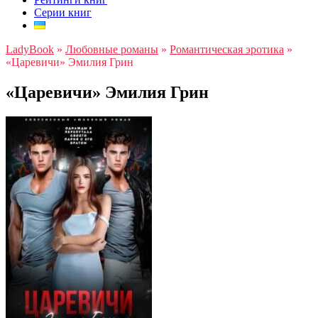
Серии книг
LadyBook
»
Любовные романы
»
Романтическая эротика
»
«Царевичи» Эмилия Грин
«Царевичи» Эмилия Грин