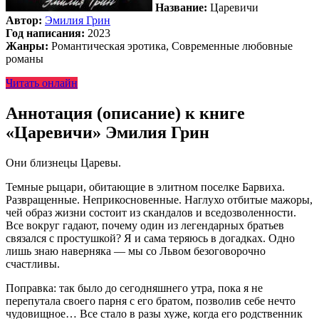
Название:
Царевичи
Автор:
Эмилия Грин
Год написания:
2023
Жанры:
Романтическая эротика, Современные любовные
романы
Читать онлайн
Аннотация (описание) к книге
«Царевичи» Эмилия Грин
Они близнецы Царевы.
Темные рыцари, обитающие в элитном поселке Барвиха.
Развращенные. Неприкосновенные. Наглухо отбитые мажоры,
чей образ жизни состоит из скандалов и вседозволенности.
Все вокруг гадают, почему один из легендарных братьев
связался с простушкой? Я и сама теряюсь в догадках. Одно
лишь знаю наверняка — мы со Львом безоговорочно
счастливы.
Поправка: так было до сегодняшнего утра, пока я не
перепутала своего парня с его братом, позволив себе нечто
чудовищное… Все стало в разы хуже, когда его родственник