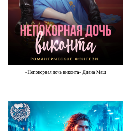
«Непокорная дочь виконта» Диана Маш