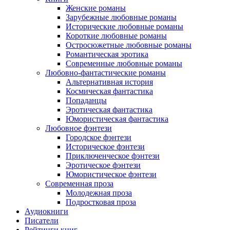
Женские романы
Зарубежные любовные романы
Исторические любовные романы
Короткие любовные романы
Остросюжетные любовные романы
Романтическая эротика
Современные любовные романы
Любовно-фантастические романы
Альтернативная история
Космическая фантастика
Попаданцы
Эротическая фантастика
Юмористическая фантастика
Любовное фэнтези
Городское фэнтези
Историческое фэнтези
Приключенческое фэнтези
Эротическое фэнтези
Юмористическое фэнтези
Современная проза
Молодежная проза
Подростковая проза
Аудиокниги
Писатели
Рейтинги книг