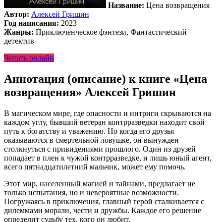
Название:
Цена возвращения
Автор:
Алексей Гришин
Год написания:
2023
Жанры:
Приключенческое фэнтези, Фантастический
детектив
Читать онлайн
Аннотация (описание) к книге «Цена
возвращения» Алексей Гришин
В магическом мире, где опасности и интриги скрываются на
каждом углу, бывший ветеран контрразведки находит свой
путь к богатству и уважению. Но когда его друзья
оказываются в смертельной ловушке, он вынужден
столкнуться с привидениями прошлого. Один из друзей
попадает в плен к чужой контрразведке, и лишь юный агент,
всего пятнадцатилетний мальчик, может ему помочь.
Этот мир, населенный магией и тайнами, предлагает не
только испытания, но и невероятные возможности.
Погружаясь в приключения, главный герой сталкивается с
дилеммами морали, чести и дружбы. Каждое его решение
определит судьбу тех, кого он любит.