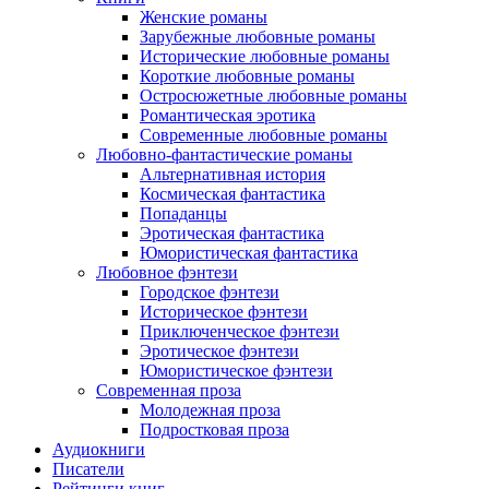
Женские романы
Зарубежные любовные романы
Исторические любовные романы
Короткие любовные романы
Остросюжетные любовные романы
Романтическая эротика
Современные любовные романы
Любовно-фантастические романы
Альтернативная история
Космическая фантастика
Попаданцы
Эротическая фантастика
Юмористическая фантастика
Любовное фэнтези
Городское фэнтези
Историческое фэнтези
Приключенческое фэнтези
Эротическое фэнтези
Юмористическое фэнтези
Современная проза
Молодежная проза
Подростковая проза
Аудиокниги
Писатели
Рейтинги книг