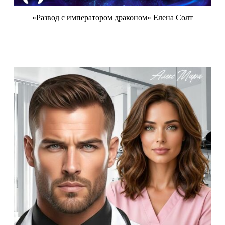
«Развод с императором драконом» Елена Солт