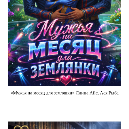
«Мужья на месяц для землянки» Ллина Айс, Ася Рыба