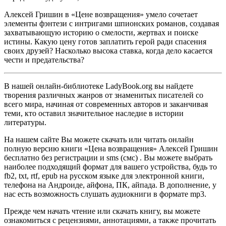
Алексей Гришин в «Цене возвращения» умело сочетает
элементы фэнтези с интригами шпионских романов, создавая
захватывающую историю о смелости, жертвах и поиске
истины. Какую цену готов заплатить герой ради спасения
своих друзей? Насколько высока ставка, когда дело касается
чести и предательства?
В нашей онлайн-библиотеке LadyBook.org вы найдете
творения различных жанров от знаменитых писателей со
всего мира, начиная от современных авторов и заканчивая
теми, кто оставил значительное наследие в истории
литературы.
На нашем сайте Вы можете скачать или читать онлайн
полную версию книги «Цена возвращения» Алексей Гришин
бесплатно без регистрации и sms (смс) . Вы можете выбрать
наиболее подходящий формат для вашего устройства, будь то
fb2, txt, rtf, epub на русском языке для электронной книги,
телефона на Андроиде, айфона, ПК, айпада. В дополнение, у
нас есть возможность слушать аудиокниги в формате mp3.
Прежде чем начать чтение или скачать книгу, вы можете
ознакомиться с рецензиями, аннотациями, а также прочитать