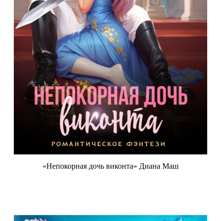
«Непокорная дочь виконта» Диана Маш