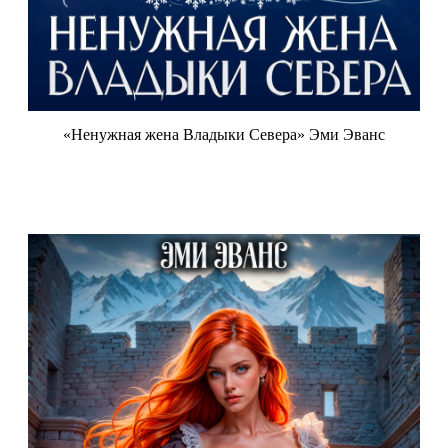
«Ненужная жена Владыки Севера» Эми Эванс