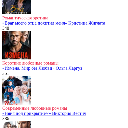
Романтическая эротика
«Враг моего отца похитил меня» Кристина Жиглата
348
Короткие любовные романы
«Измена. Мир без Любви» Ольга Ларгуз
351
Современные любовные романы
«Няня под прикрытием» Виктория Вестич
386