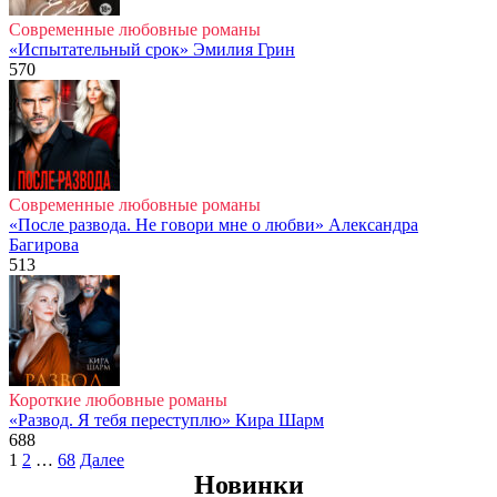
Современные любовные романы
«Испытательный срок» Эмилия Грин
570
Современные любовные романы
«После развода. Не говори мне о любви» Александра
Багирова
513
Короткие любовные романы
«Развод. Я тебя переступлю» Кира Шарм
688
Пагинация
1
2
…
68
Далее
записей
Новинки