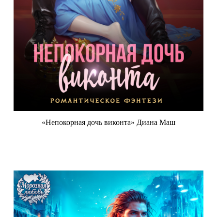
«Непокорная дочь виконта» Диана Маш