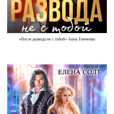
«После развода не с тобой» Анна Томченко