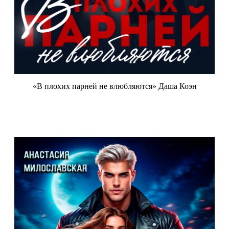
«В плохих парней не влюбляются» Даша Коэн