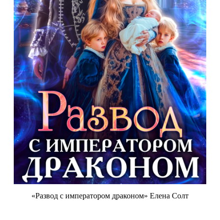
«Развод с императором драконом» Елена Солт