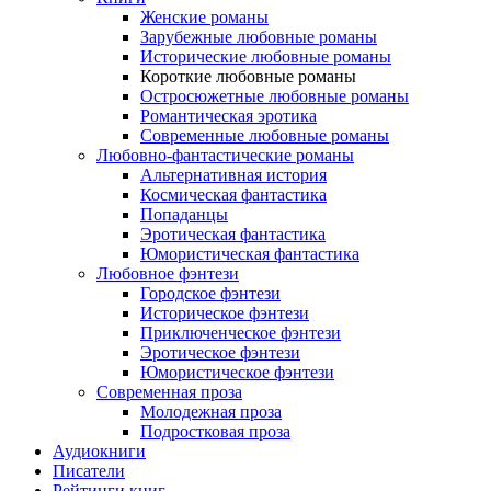
Женские романы
Зарубежные любовные романы
Исторические любовные романы
Короткие любовные романы
Остросюжетные любовные романы
Романтическая эротика
Современные любовные романы
Любовно-фантастические романы
Альтернативная история
Космическая фантастика
Попаданцы
Эротическая фантастика
Юмористическая фантастика
Любовное фэнтези
Городское фэнтези
Историческое фэнтези
Приключенческое фэнтези
Эротическое фэнтези
Юмористическое фэнтези
Современная проза
Молодежная проза
Подростковая проза
Аудиокниги
Писатели
Рейтинги книг