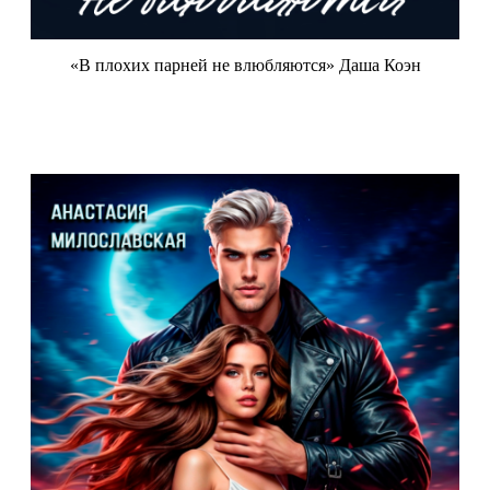
«В плохих парней не влюбляются» Даша Коэн