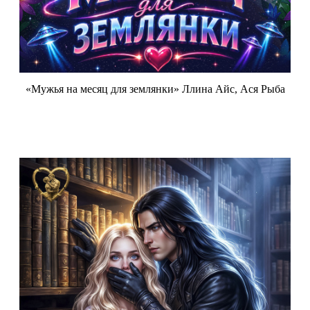
«Мужья на месяц для землянки» Ллина Айс, Ася Рыба