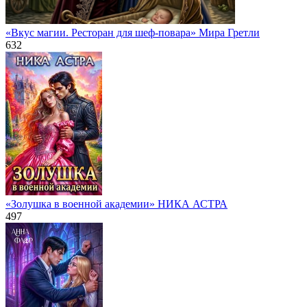
«Вкус магии. Ресторан для шеф-повара» Мира Гретли
632
«Золушка в военной академии» НИКА АСТРА
497