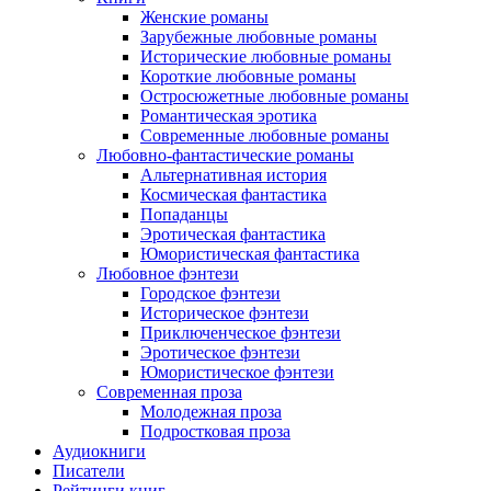
Женские романы
Зарубежные любовные романы
Исторические любовные романы
Короткие любовные романы
Остросюжетные любовные романы
Романтическая эротика
Современные любовные романы
Любовно-фантастические романы
Альтернативная история
Космическая фантастика
Попаданцы
Эротическая фантастика
Юмористическая фантастика
Любовное фэнтези
Городское фэнтези
Историческое фэнтези
Приключенческое фэнтези
Эротическое фэнтези
Юмористическое фэнтези
Современная проза
Молодежная проза
Подростковая проза
Аудиокниги
Писатели
Рейтинги книг