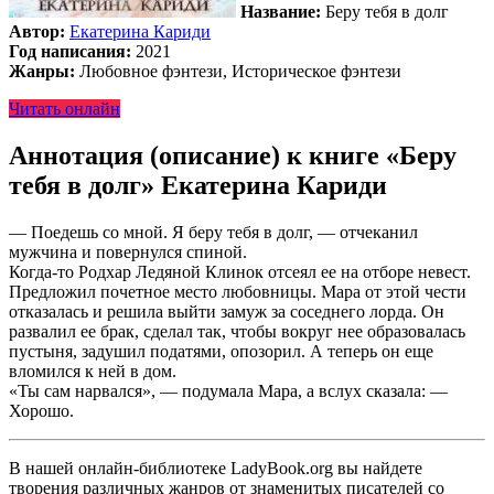
Название:
Беру тебя в долг
Автор:
Екатерина Кариди
Год написания:
2021
Жанры:
Любовное фэнтези, Историческое фэнтези
Читать онлайн
Аннотация (описание) к книге «Беру
тебя в долг» Екатерина Кариди
— Поедешь со мной. Я беру тебя в долг, — отчеканил
мужчина и повернулся спиной.
Когда-то Родхар Ледяной Клинок отсеял ее на отборе невест.
Предложил почетное место любовницы. Мара от этой чести
отказалась и решила выйти замуж за соседнего лорда. Он
развалил ее брак, сделал так, чтобы вокруг нее образовалась
пустыня, задушил податями, опозорил. А теперь он еще
вломился к ней в дом.
«Ты сам нарвался», — подумала Мара, а вслух сказала: —
Хорошо.
В нашей онлайн-библиотеке LadyBook.org вы найдете
творения различных жанров от знаменитых писателей со