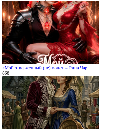
«Мой отверженный (не) монстр» Рина Чар
868