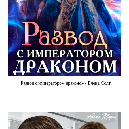
«Развод с императором драконом» Елена Солт