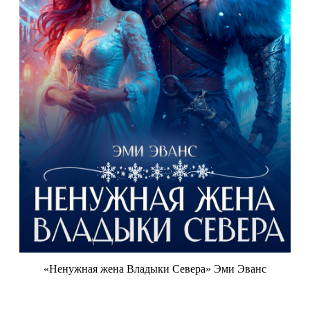
«Ненужная жена Владыки Севера» Эми Эванс