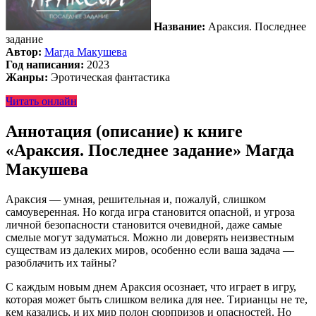
Название:
Араксия. Последнее
задание
Автор:
Магда Макушева
Год написания:
2023
Жанры:
Эротическая фантастика
Читать онлайн
Аннотация (описание) к книге
«Араксия. Последнее задание» Магда
Макушева
Араксия — умная, решительная и, пожалуй, слишком
самоуверенная. Но когда игра становится опасной, и угроза
личной безопасности становится очевидной, даже самые
смелые могут задуматься. Можно ли доверять неизвестным
существам из далеких миров, особенно если ваша задача —
разоблачить их тайны?
С каждым новым днем Араксия осознает, что играет в игру,
которая может быть слишком велика для нее. Тирианцы не те,
кем казались, и их мир полон сюрпризов и опасностей. Но