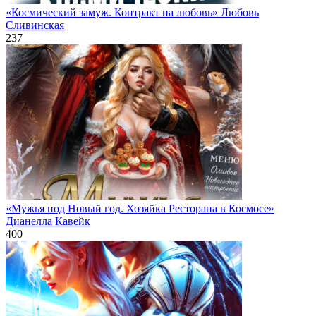
«Космический замуж. Контракт на любовь» Любовь
Сливинская
237
«Мужья под Новый год. Хозяйка Ресторана в Космосе»
Дианелла Кавейк
400