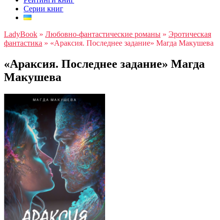
Серии книг
LadyBook
»
Любовно-фантастические романы
»
Эротическая
фантастика
»
«Араксия. Последнее задание» Магда Макушева
«Араксия. Последнее задание» Магда
Макушева