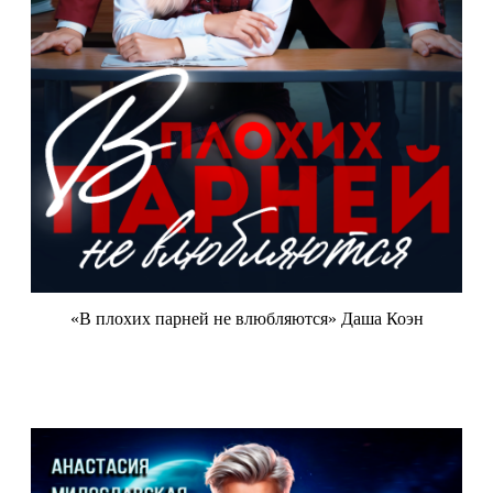
«В плохих парней не влюбляются» Даша Коэн