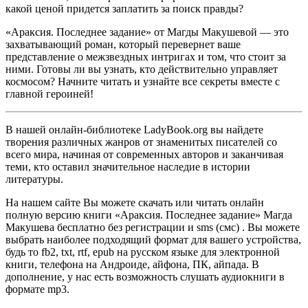
какой ценой придется заплатить за поиск правды?
«Араксия. Последнее задание» от Магды Макушевой — это
захватывающий роман, который перевернет ваше
представление о межзвездных интригах и том, что стоит за
ними. Готовы ли вы узнать, кто действительно управляет
космосом? Начните читать и узнайте все секреты вместе с
главной героиней!
В нашей онлайн-библиотеке LadyBook.org вы найдете
творения различных жанров от знаменитых писателей со
всего мира, начиная от современных авторов и заканчивая
теми, кто оставил значительное наследие в истории
литературы.
На нашем сайте Вы можете скачать или читать онлайн
полную версию книги «Араксия. Последнее задание» Магда
Макушева бесплатно без регистрации и sms (смс) . Вы можете
выбрать наиболее подходящий формат для вашего устройства,
будь то fb2, txt, rtf, epub на русском языке для электронной
книги, телефона на Андроиде, айфона, ПК, айпада. В
дополнение, у нас есть возможность слушать аудиокниги в
формате mp3.