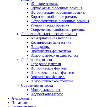
Женские романы
Зарубежные любовные романы
Исторические любовные романы
Короткие любовные романы
Остросюжетные любовные романы
Романтическая эротика
Современные любовные романы
Любовно-фантастические романы
Альтернативная история
Космическая фантастика
Попаданцы
Эротическая фантастика
Юмористическая фантастика
Любовное фэнтези
Городское фэнтези
Историческое фэнтези
Приключенческое фэнтези
Эротическое фэнтези
Юмористическое фэнтези
Современная проза
Молодежная проза
Подростковая проза
Аудиокниги
Писатели
Рейтинги книг