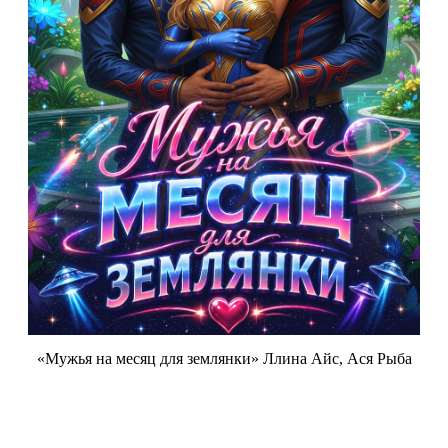
«Мужья на месяц для землянки» Ллина Айс, Ася Рыба