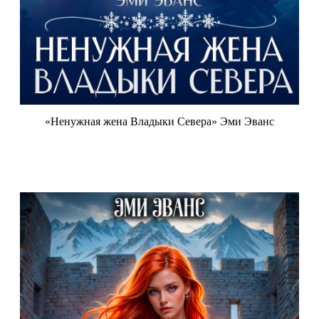
«Ненужная жена Владыки Севера» Эми Эванс