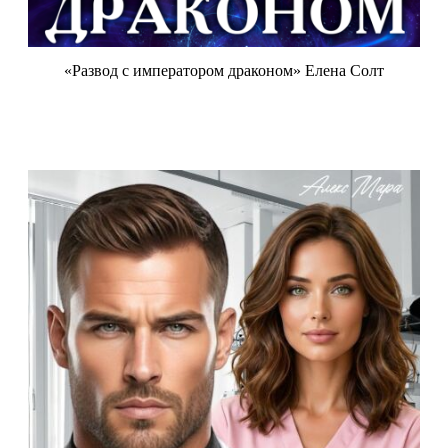
«Развод с императором драконом» Елена Солт