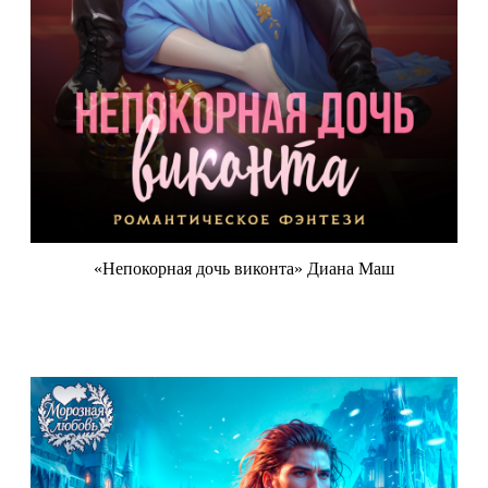
«Непокорная дочь виконта» Диана Маш