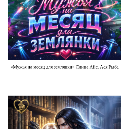
«Мужья на месяц для землянки» Ллина Айс, Ася Рыба