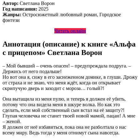
Автор:
Светлана Ворон
Год написания:
2025
Жанры:
Остросюжетный любовный роман, Городское
фэнтези
Читать онлайн
Аннотация (описание) к книге «Альфа
с прицепом» Светлана Ворон
– Мой бывший – очень опасен! – предупреждала подруга. –
Держись от него подальше!
Но вот она я, сижу в его заснеженном домике, в глуши. Дрожу
от страха и не знаю, что меня ждёт, когда он открывает
скрипучую дверь и заходит с мороза… голый?!
Она вытащила из меня пулю, и теперь я должен её убить,
потому что она видела меня в шкуре волка. Но как это
сделать, если мой собственный сын встал на её защиту?!
Глупая человечка не станет твоей новой мамой, пацан! А мне
– женой.
Я должен от неё избавиться, пока она не разболтала о нас
всему миру. Ведь тогда у меня отнимут сына навсегда.