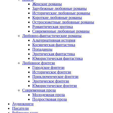
Женские романы
Зарубежные любовные романы
Исторические любовные романы
Короткие любовные романы
Остросюжетные любовные романы
Романтическая эротика
Современные любовные романы
Любовно-фантастические романы
Альтернативная история
Космическая фантастика
Попаданцы
Эротическая фантастика
Юмористическая фантастика
Любовное фэнтези
Городское фэнтези
Историческое фэнтези
Приключенческое фэнтези
Эротическое фэнтези
Юмористическое фэнтези
Современная проза
Молодежная проза
Подростковая проза
Аудиокниги
Писатели
Рейтинги книг