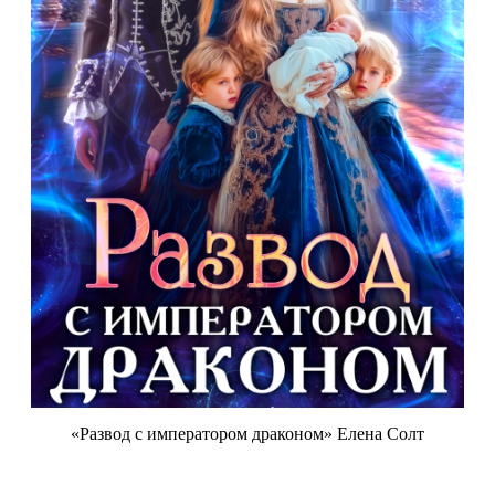
«Развод с императором драконом» Елена Солт