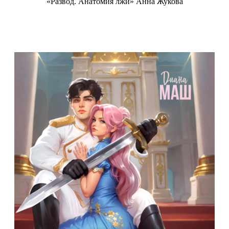
«Развод. Анатомия лжи» Анна Жукова