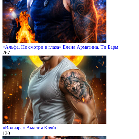
«Альфа. Не смотри в глаза» Елена Арматина, Ти Барм
267
«Волчара» Амалия Кляйн
130