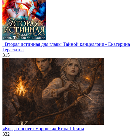
«Вторая истинная для главы Тайной канцелярии» Екатерина
Гераскина
315
«Когда поспеет морошка» Кира Шеина
332