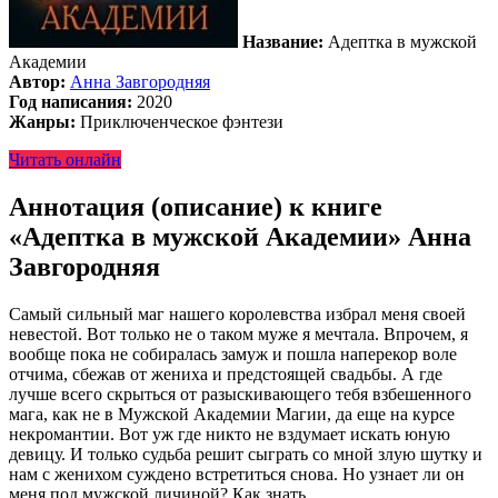
Название:
Адептка в мужской
Академии
Автор:
Анна Завгородняя
Год написания:
2020
Жанры:
Приключенческое фэнтези
Читать онлайн
Аннотация (описание) к книге
«Адептка в мужской Академии» Анна
Завгородняя
Самый сильный маг нашего королевства избрал меня своей
невестой. Вот только не о таком муже я мечтала. Впрочем, я
вообще пока не собиралась замуж и пошла наперекор воле
отчима, сбежав от жениха и предстоящей свадьбы. А где
лучше всего скрыться от разыскивающего тебя взбешенного
мага, как не в Мужской Академии Магии, да еще на курсе
некромантии. Вот уж где никто не вздумает искать юную
девицу. И только судьба решит сыграть со мной злую шутку и
нам с женихом суждено встретиться снова. Но узнает ли он
меня под мужской личиной? Как знать.