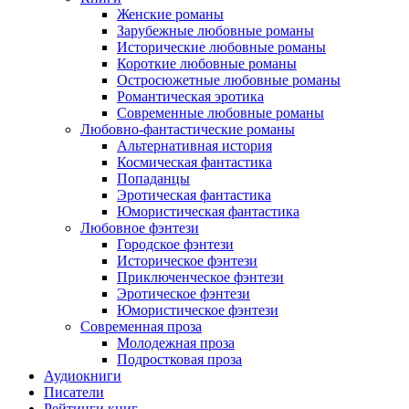
Женские романы
Зарубежные любовные романы
Исторические любовные романы
Короткие любовные романы
Остросюжетные любовные романы
Романтическая эротика
Современные любовные романы
Любовно-фантастические романы
Альтернативная история
Космическая фантастика
Попаданцы
Эротическая фантастика
Юмористическая фантастика
Любовное фэнтези
Городское фэнтези
Историческое фэнтези
Приключенческое фэнтези
Эротическое фэнтези
Юмористическое фэнтези
Современная проза
Молодежная проза
Подростковая проза
Аудиокниги
Писатели
Рейтинги книг