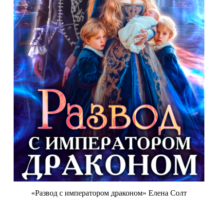
«Развод с императором драконом» Елена Солт