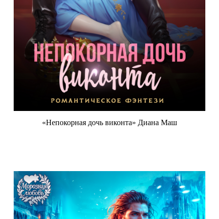
«Непокорная дочь виконта» Диана Маш