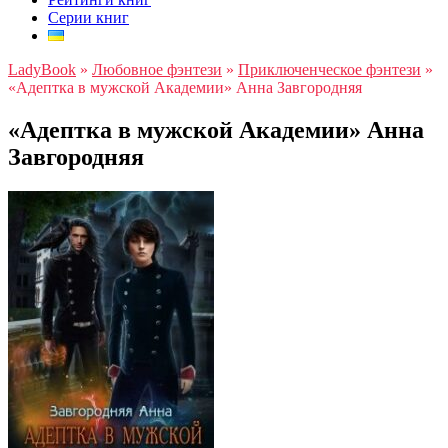
Серии книг
LadyBook
»
Любовное фэнтези
»
Приключенческое фэнтези
»
«Адептка в мужской Академии» Анна Завгородняя
«Адептка в мужской Академии» Анна
Завгородняя