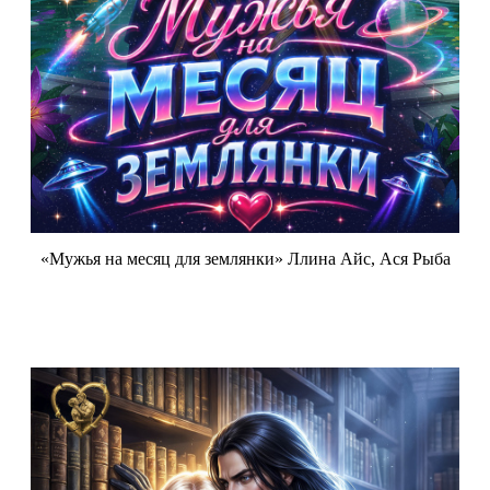
«Мужья на месяц для землянки» Ллина Айс, Ася Рыба