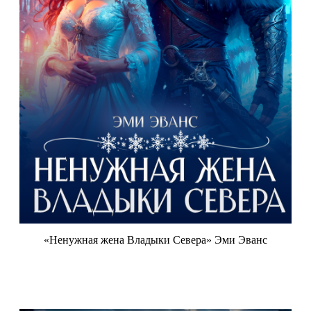
«Ненужная жена Владыки Севера» Эми Эванс