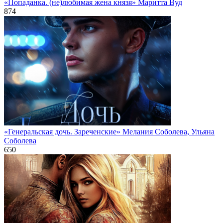
«Попаданка. (не)любимая жена князя» Маритта Вуд
874
«Генеральская дочь. Зареченские» Мелания Соболева, Ульяна
Соболева
650