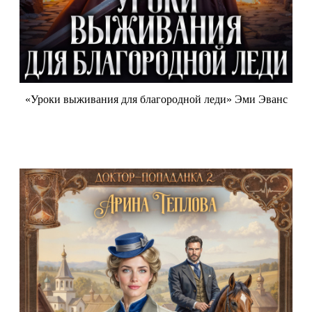
«Уроки выживания для благородной леди» Эми Эванс