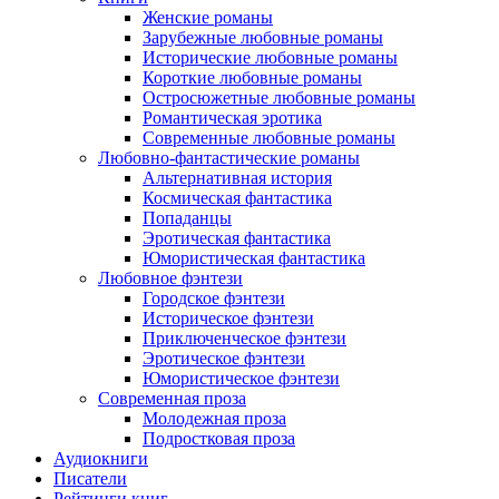
Женские романы
Зарубежные любовные романы
Исторические любовные романы
Короткие любовные романы
Остросюжетные любовные романы
Романтическая эротика
Современные любовные романы
Любовно-фантастические романы
Альтернативная история
Космическая фантастика
Попаданцы
Эротическая фантастика
Юмористическая фантастика
Любовное фэнтези
Городское фэнтези
Историческое фэнтези
Приключенческое фэнтези
Эротическое фэнтези
Юмористическое фэнтези
Современная проза
Молодежная проза
Подростковая проза
Аудиокниги
Писатели
Рейтинги книг