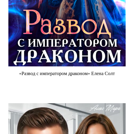
«Развод с императором драконом» Елена Солт