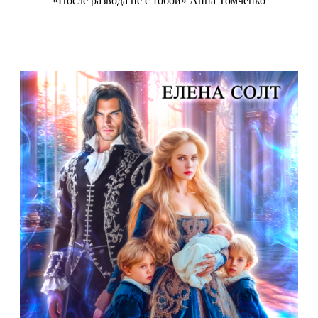
«После развода не с тобой» Анна Томченко