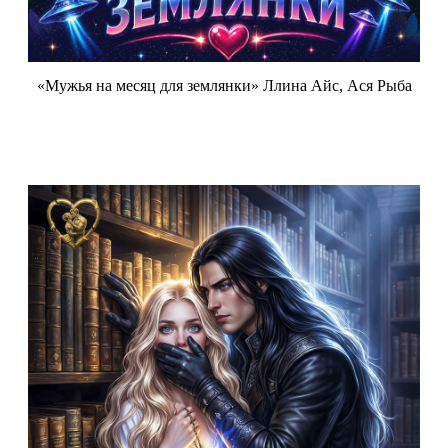
«Мужья на месяц для землянки» Ллина Айс, Ася Рыба