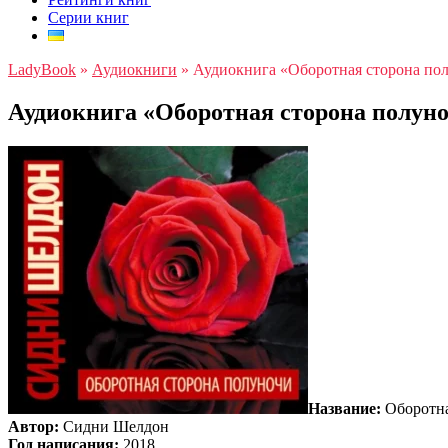
Серии книг
LadyBook
»
Аудиокниги
»
Аудиокнига «Оборотная сторона п
Аудиокнига «Оборотная сторона полун
Название:
Оборотна
Автор:
Сидни Шелдон
Год написания:
2018