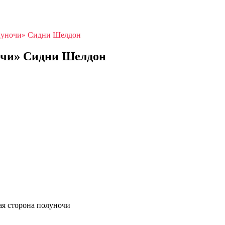
олуночи» Сидни Шелдон
очи» Сидни Шелдон
я сторона полуночи