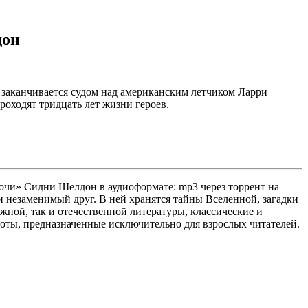
дон
 заканчивается судом над американским летчиком Ларри
оходят тридцать лет жизни героев.
очи» Сидни Шелдон в аудиоформате: mp3 через торрент на
и незаменимый друг. В ней хранятся тайны Вселенной, загадки
жной, так и отечественной литературы, классические и
аботы, предназначенные исключительно для взрослых читателей.