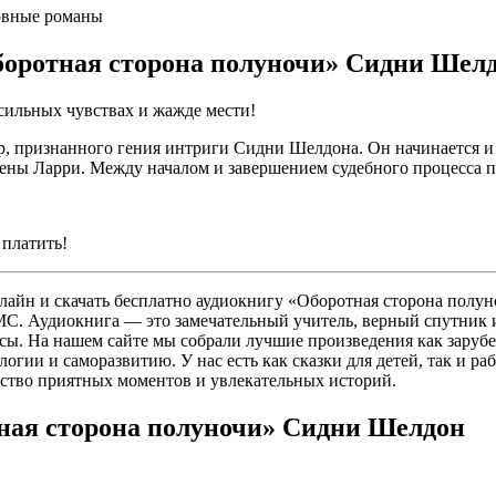
овные романы
Оборотная сторона полуночи» Сидни Шел
сильных чувствах и жажде мести!
р, признанного гения интриги Сидни Шелдона. Он начинается и
ены Ларри. Между началом и завершением судебного процесса пр
 платить!
айн и скачать бесплатно аудиокнигу «Оборотная сторона полун
 СМС. Аудиокнига — это замечательный учитель, верный спутник 
сы. На нашем сайте мы собрали лучшие произведения как зарубе
огии и саморазвитию. У нас есть как сказки для детей, так и р
жество приятных моментов и увлекательных историй.
тная сторона полуночи» Сидни Шелдон