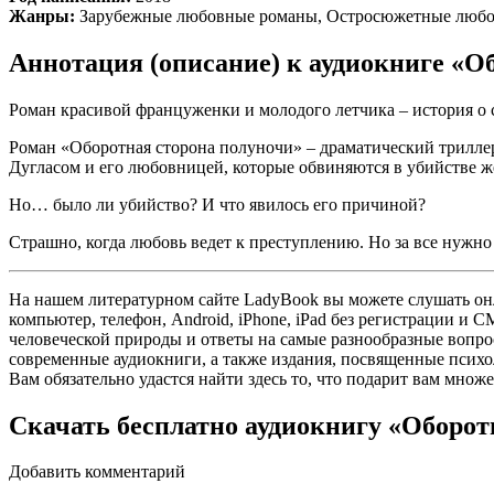
Жанры:
Зарубежные любовные романы, Остросюжетные люб
Аннотация (описание) к аудиокниге «
Роман красивой француженки и молодого летчика – история о 
Роман «Оборотная сторона полуночи» – драматический трилле
Дугласом и его любовницей, которые обвиняются в убийстве ж
Но… было ли убийство? И что явилось его причиной?
Страшно, когда любовь ведет к преступлению. Но за все нужно
На нашем литературном сайте LadyBook вы можете слушать онл
компьютер, телефон, Android, iPhone, iPad без регистрации и
человеческой природы и ответы на самые разнообразные вопро
современные аудиокниги, а также издания, посвященные психол
Вам обязательно удастся найти здесь то, что подарит вам мно
Скачать бесплатно аудиокнигу «Оборо
Добавить комментарий