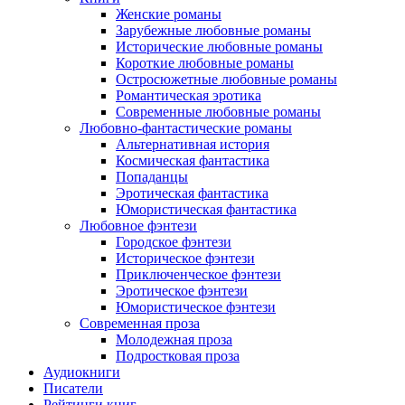
Женские романы
Зарубежные любовные романы
Исторические любовные романы
Короткие любовные романы
Остросюжетные любовные романы
Романтическая эротика
Современные любовные романы
Любовно-фантастические романы
Альтернативная история
Космическая фантастика
Попаданцы
Эротическая фантастика
Юмористическая фантастика
Любовное фэнтези
Городское фэнтези
Историческое фэнтези
Приключенческое фэнтези
Эротическое фэнтези
Юмористическое фэнтези
Современная проза
Молодежная проза
Подростковая проза
Аудиокниги
Писатели
Рейтинги книг