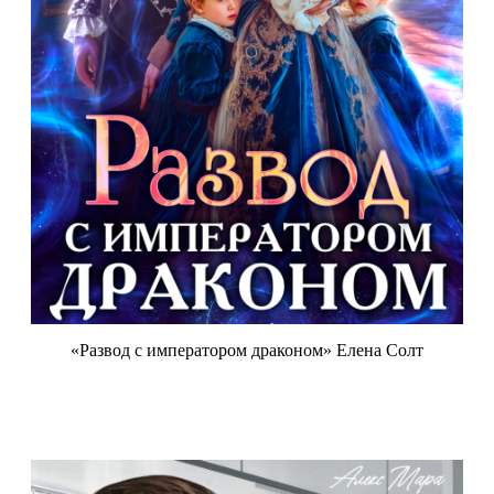
«Развод с императором драконом» Елена Солт