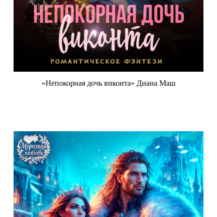
«Непокорная дочь виконта» Диана Маш