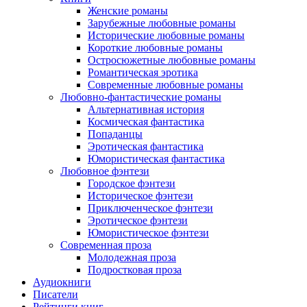
Женские романы
Зарубежные любовные романы
Исторические любовные романы
Короткие любовные романы
Остросюжетные любовные романы
Романтическая эротика
Современные любовные романы
Любовно-фантастические романы
Альтернативная история
Космическая фантастика
Попаданцы
Эротическая фантастика
Юмористическая фантастика
Любовное фэнтези
Городское фэнтези
Историческое фэнтези
Приключенческое фэнтези
Эротическое фэнтези
Юмористическое фэнтези
Современная проза
Молодежная проза
Подростковая проза
Аудиокниги
Писатели
Рейтинги книг