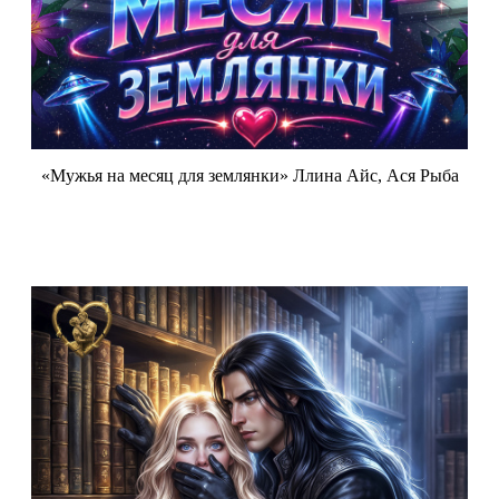
«Мужья на месяц для землянки» Ллина Айс, Ася Рыба