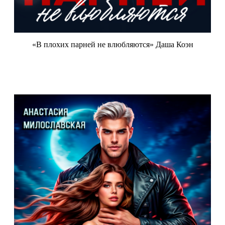
«В плохих парней не влюбляются» Даша Коэн