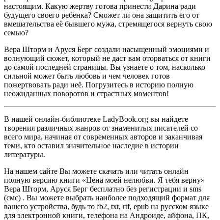
настоящим. Какую жертву готова принести Дарина ради
будущего своего ребенка? Сможет ли она защитить его от
вмешательства её бывшего мужа, стремящегося вернуть свою
семью?
Вера Шторм и Аруся Берг создали насыщенный эмоциями и
волнующий сюжет, который не даст вам оторваться от книги
до самой последней страницы. Вы узнаете о том, насколько
сильной может быть любовь и чем человек готов
пожертвовать ради неё. Погрузитесь в историю полную
неожиданных поворотов и страстных моментов!
В нашей онлайн-библиотеке LadyBook.org вы найдете
творения различных жанров от знаменитых писателей со
всего мира, начиная от современных авторов и заканчивая
теми, кто оставил значительное наследие в истории
литературы.
На нашем сайте Вы можете скачать или читать онлайн
полную версию книги «Цена моей нелюбви. Я тебя верну»
Вера Шторм, Аруся Берг бесплатно без регистрации и sms
(смс) . Вы можете выбрать наиболее подходящий формат для
вашего устройства, будь то fb2, txt, rtf, epub на русском языке
для электронной книги, телефона на Андроиде, айфона, ПК,