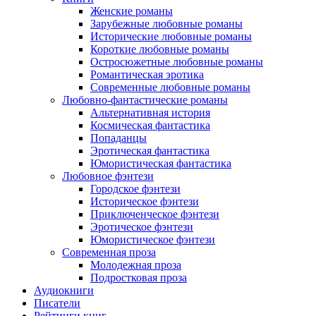
Женские романы
Зарубежные любовные романы
Исторические любовные романы
Короткие любовные романы
Остросюжетные любовные романы
Романтическая эротика
Современные любовные романы
Любовно-фантастические романы
Альтернативная история
Космическая фантастика
Попаданцы
Эротическая фантастика
Юмористическая фантастика
Любовное фэнтези
Городское фэнтези
Историческое фэнтези
Приключенческое фэнтези
Эротическое фэнтези
Юмористическое фэнтези
Современная проза
Молодежная проза
Подростковая проза
Аудиокниги
Писатели
Рейтинги книг