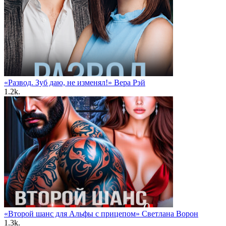
«Развод. Зуб даю, не изменял!» Вера Рэй
1.2k.
«Второй шанс для Альфы с прицепом» Светлана Ворон
1.3k.