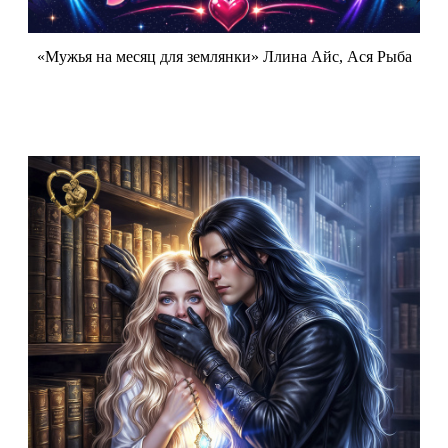
«Мужья на месяц для землянки» Ллина Айс, Ася Рыба