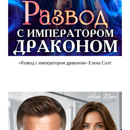
«Развод с императором драконом» Елена Солт