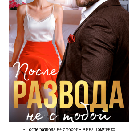
«После развода не с тобой» Анна Томченко