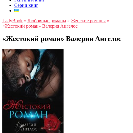
Серии книг
LadyBook
»
Любовные романы
»
Женские романы
»
«Жестокий роман» Валерия Ангелос
«Жестокий роман» Валерия Ангелос