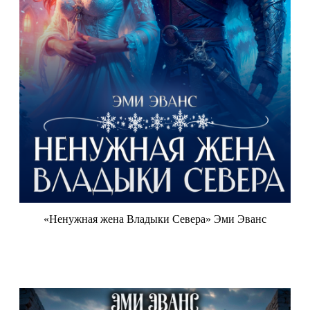
«Ненужная жена Владыки Севера» Эми Эванс