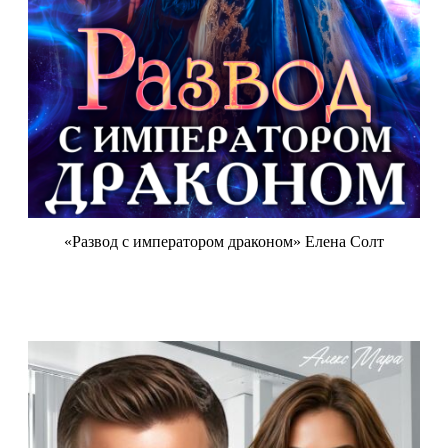
«Развод с императором драконом» Елена Солт