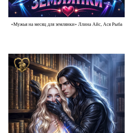
«Мужья на месяц для землянки» Ллина Айс, Ася Рыба