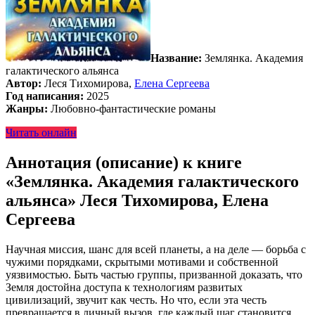
Название:
Землянка. Академия
галактического альянса
Автор:
Леся Тихомирова,
Елена Сергеева
Год написания:
2025
Жанры:
Любовно-фантастические романы
Читать онлайн
Аннотация (описание) к книге
«Землянка. Академия галактического
альянса» Леся Тихомирова, Елена
Сергеева
Научная миссия, шанс для всей планеты, а на деле — борьба с
чужими порядками, скрытыми мотивами и собственной
уязвимостью. Быть частью группы, призванной доказать, что
Земля достойна доступа к технологиям развитых
цивилизаций, звучит как честь. Но что, если эта честь
превращается в личный вызов, где каждый шаг становится