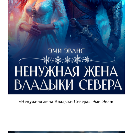
«Ненужная жена Владыки Севера» Эми Эванс