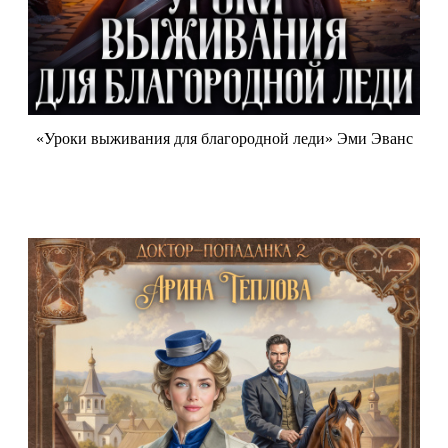
«Уроки выживания для благородной леди» Эми Эванс