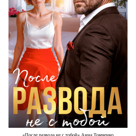
«После развода не с тобой» Анна Томченко