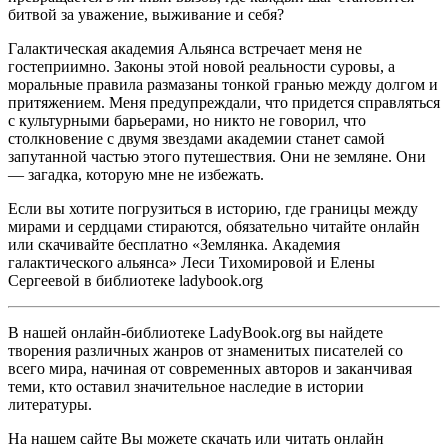
битвой за уважение, выживание и себя?
Галактическая академия Альянса встречает меня не
гостеприимно. Законы этой новой реальности суровы, а
моральные правила размазаны тонкой гранью между долгом и
притяжением. Меня предупреждали, что придется справляться
с культурными барьерами, но никто не говорил, что
столкновение с двумя звездами академии станет самой
запутанной частью этого путешествия. Они не земляне. Они
— загадка, которую мне не избежать.
Если вы хотите погрузиться в историю, где границы между
мирами и сердцами стираются, обязательно читайте онлайн
или скачивайте бесплатно «Землянка. Академия
галактического альянса» Леси Тихомировой и Елены
Сергеевой в библиотеке ladybook.org
В нашей онлайн-библиотеке LadyBook.org вы найдете
творения различных жанров от знаменитых писателей со
всего мира, начиная от современных авторов и заканчивая
теми, кто оставил значительное наследие в истории
литературы.
На нашем сайте Вы можете скачать или читать онлайн