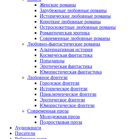
Женские романы
Зарубежные любовные романы
Исторические любовные романы
Короткие любовные романы
Остросюжетные любовные романы
Романтическая эротика
Современные любовные романы
Любовно-фантастические романы
Альтернативная история
Космическая фантастика
Попаданцы
Эротическая фантастика
Юмористическая фантастика
Любовное фэнтези
Городское фэнтези
Историческое фэнтези
Приключенческое фэнтези
Эротическое фэнтези
Юмористическое фэнтези
Современная проза
Молодежная проза
Подростковая проза
Аудиокниги
Писатели
Рейтинги книг