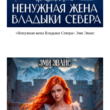
«Ненужная жена Владыки Севера» Эми Эванс