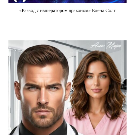
«Развод с императором драконом» Елена Солт