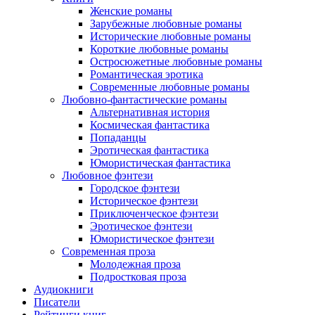
Женские романы
Зарубежные любовные романы
Исторические любовные романы
Короткие любовные романы
Остросюжетные любовные романы
Романтическая эротика
Современные любовные романы
Любовно-фантастические романы
Альтернативная история
Космическая фантастика
Попаданцы
Эротическая фантастика
Юмористическая фантастика
Любовное фэнтези
Городское фэнтези
Историческое фэнтези
Приключенческое фэнтези
Эротическое фэнтези
Юмористическое фэнтези
Современная проза
Молодежная проза
Подростковая проза
Аудиокниги
Писатели
Рейтинги книг