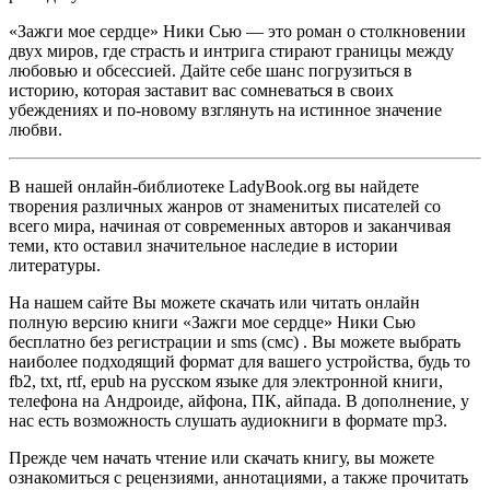
«Зажги мое сердце» Ники Сью — это роман о столкновении
двух миров, где страсть и интрига стирают границы между
любовью и обсессией. Дайте себе шанс погрузиться в
историю, которая заставит вас сомневаться в своих
убеждениях и по-новому взглянуть на истинное значение
любви.
В нашей онлайн-библиотеке LadyBook.org вы найдете
творения различных жанров от знаменитых писателей со
всего мира, начиная от современных авторов и заканчивая
теми, кто оставил значительное наследие в истории
литературы.
На нашем сайте Вы можете скачать или читать онлайн
полную версию книги «Зажги мое сердце» Ники Сью
бесплатно без регистрации и sms (смс) . Вы можете выбрать
наиболее подходящий формат для вашего устройства, будь то
fb2, txt, rtf, epub на русском языке для электронной книги,
телефона на Андроиде, айфона, ПК, айпада. В дополнение, у
нас есть возможность слушать аудиокниги в формате mp3.
Прежде чем начать чтение или скачать книгу, вы можете
ознакомиться с рецензиями, аннотациями, а также прочитать