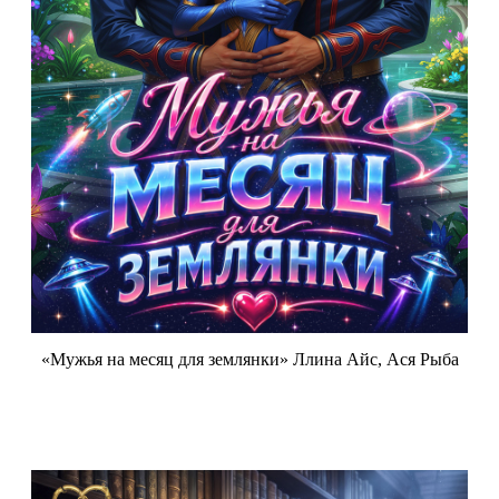
«Мужья на месяц для землянки» Ллина Айс, Ася Рыба