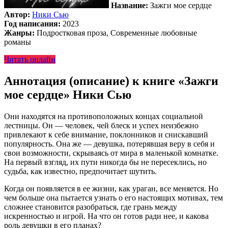
Название:
Зажги мое сердце
Автор:
Ники Сью
Год написания:
2023
Жанры:
Подростковая проза, Современные любовные
романы
Читать онлайн
Аннотация (описание) к книге «Зажги
мое сердце» Ники Сью
Они находятся на противоположных концах социальной
лестницы. Он — человек, чей блеск и успех неизбежно
привлекают к себе внимание, поклонников и снискавший
популярность. Она же — девушка, потерявшая веру в себя и
свои возможности, скрываясь от мира в маленькой комнатке.
На первый взгляд, их пути никогда бы не пересеклись, но
судьба, как известно, предпочитает шутить.
Когда он появляется в ее жизни, как ураган, все меняется. Но
чем больше она пытается узнать о его настоящих мотивах, тем
сложнее становится разобраться, где грань между
искренностью и игрой. На что он готов ради нее, и какова
роль девушки в его планах?