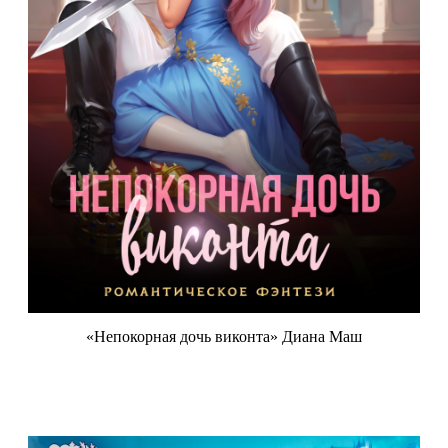
«Непокорная дочь виконта» Диана Маш