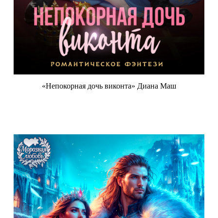
«Непокорная дочь виконта» Диана Маш