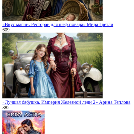
«Вкус магии. Ресторан для шеф-повара» Мира Гретли
609
«Лучшая бабушка. Империя Железной леди 2» Арина Теплова
882