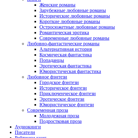
Женские романы
Зарубежные любовные романы
Исторические любовные романы
Короткие любовные романы
Остросюжетные любовные романы
Романтическая эротика
Современные любовные романы
Любовно-фантастические романы
Альтернативная история
Космическая фантастика
Попаданцы
Эротическая фантастика
Юмористическая фантастика
Любовное фэнтези
Городское фэнтези
Историческое фэнтези
Приключенческое фэнтези
Эротическое фэнтези
Юмористическое фэнтези
Современная проза
Молодежная проза
Подростковая проза
Аудиокниги
Писатели
Рейтинги книг