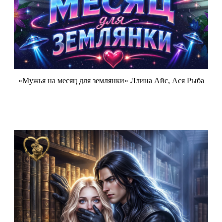
«Мужья на месяц для землянки» Ллина Айс, Ася Рыба