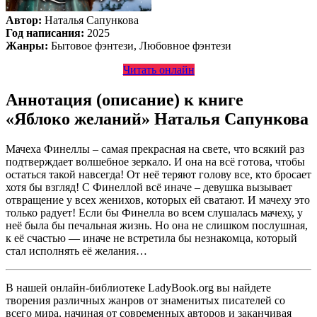
Автор:
Наталья Сапункова
Год написания:
2025
Жанры:
Бытовое фэнтези, Любовное фэнтези
Читать онлайн
Аннотация (описание) к книге
«Яблоко желаний» Наталья Сапункова
Мачеха Финеллы – самая прекрасная на свете, что всякий раз
подтверждает волшебное зеркало. И она на всё готова, чтобы
остаться такой навсегда! От неё теряют голову все, кто бросает
хотя бы взгляд! С Финеллой всё иначе – девушка вызывает
отвращение у всех женихов, которых ей сватают. И мачеху это
только радует! Если бы Финелла во всем слушалась мачеху, у
неё была бы печальная жизнь. Но она не слишком послушная,
к её счастью — иначе не встретила бы незнакомца, который
стал исполнять её желания…
В нашей онлайн-библиотеке LadyBook.org вы найдете
творения различных жанров от знаменитых писателей со
всего мира, начиная от современных авторов и заканчивая