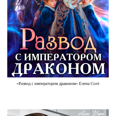
«Развод с императором драконом» Елена Солт