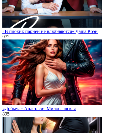
«В плохих парней не влюбляются» Даша Коэн
972
«Добыча» Анастасия Милославская
895