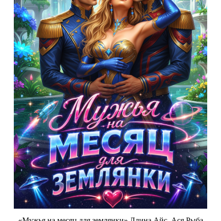
«Мужья на месяц для землянки» Ллина Айс, Ася Рыба