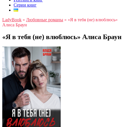
Серии книг
LadyBook
»
Любовные романы
»
«Я в тебя (не) влюблюсь»
Алиса Браун
«Я в тебя (не) влюблюсь» Алиса Браун