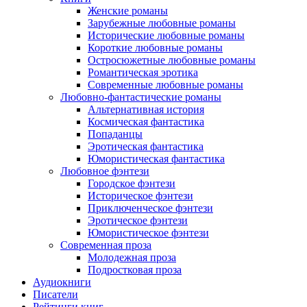
Женские романы
Зарубежные любовные романы
Исторические любовные романы
Короткие любовные романы
Остросюжетные любовные романы
Романтическая эротика
Современные любовные романы
Любовно-фантастические романы
Альтернативная история
Космическая фантастика
Попаданцы
Эротическая фантастика
Юмористическая фантастика
Любовное фэнтези
Городское фэнтези
Историческое фэнтези
Приключенческое фэнтези
Эротическое фэнтези
Юмористическое фэнтези
Современная проза
Молодежная проза
Подростковая проза
Аудиокниги
Писатели
Рейтинги книг