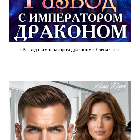
«Развод с императором драконом» Елена Солт