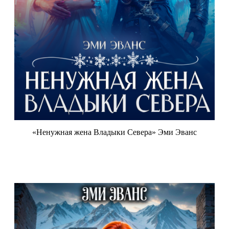
«Ненужная жена Владыки Севера» Эми Эванс