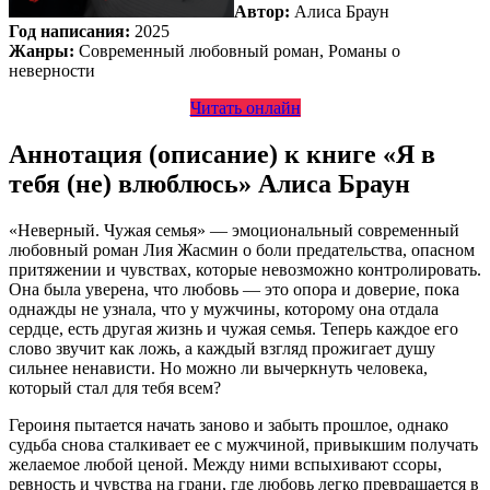
Автор:
Алиса Браун
Год написания:
2025
Жанры:
Современный любовный роман, Романы о
неверности
Читать онлайн
Аннотация (описание) к книге «Я в
тебя (не) влюблюсь» Алиса Браун
«Неверный. Чужая семья» — эмоциональный современный
любовный роман Лия Жасмин о боли предательства, опасном
притяжении и чувствах, которые невозможно контролировать.
Она была уверена, что любовь — это опора и доверие, пока
однажды не узнала, что у мужчины, которому она отдала
сердце, есть другая жизнь и чужая семья. Теперь каждое его
слово звучит как ложь, а каждый взгляд прожигает душу
сильнее ненависти. Но можно ли вычеркнуть человека,
который стал для тебя всем?
Героиня пытается начать заново и забыть прошлое, однако
судьба снова сталкивает ее с мужчиной, привыкшим получать
желаемое любой ценой. Между ними вспыхивают ссоры,
ревность и чувства на грани, где любовь легко превращается в