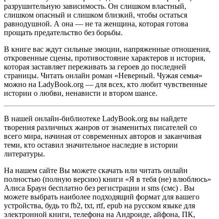
разрушительную зависимость. Он слишком властный,
слишком опасный и слишком близкий, чтобы остаться
равнодушной. А она — не та женщина, которая готова
прощать предательство без борьбы.
В книге вас ждут сильные эмоции, напряженные отношения,
откровенные сцены, противостояние характеров и история,
которая заставляет переживать за героев до последней
страницы. Читать онлайн роман «Неверный. Чужая семья»
можно на LadyBook.org — для всех, кто любит чувственные
истории о любви, ненависти и втором шансе.
В нашей онлайн-библиотеке LadyBook.org вы найдете
творения различных жанров от знаменитых писателей со
всего мира, начиная от современных авторов и заканчивая
теми, кто оставил значительное наследие в истории
литературы.
На нашем сайте Вы можете скачать или читать онлайн
полностью (полную версию) книги «Я в тебя (не) влюблюсь»
Алиса Браун бесплатно без регистрации и sms (смс) . Вы
можете выбрать наиболее подходящий формат для вашего
устройства, будь то fb2, txt, rtf, epub на русском языке для
электронной книги, телефона на Андроиде, айфона, ПК,