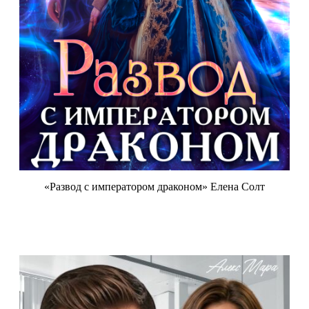
«Развод с императором драконом» Елена Солт