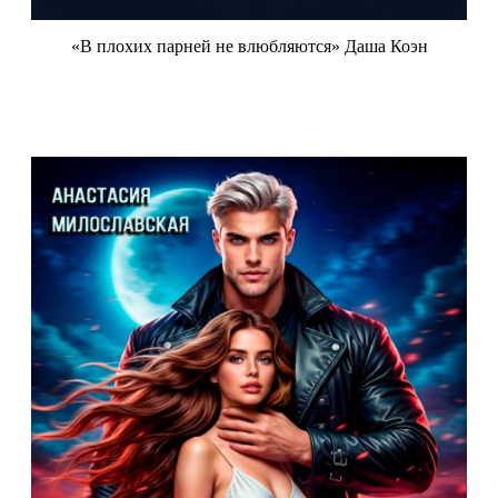
«В плохих парней не влюбляются» Даша Коэн