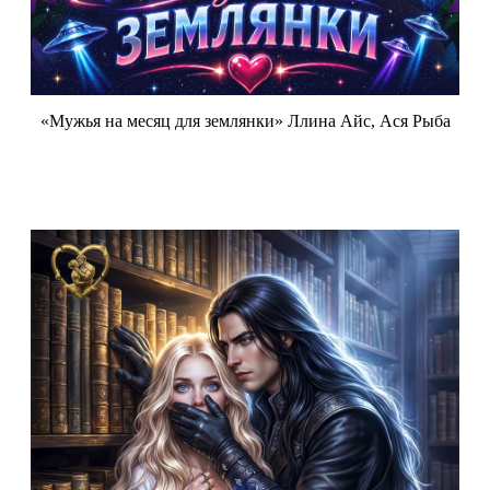
«Мужья на месяц для землянки» Ллина Айс, Ася Рыба