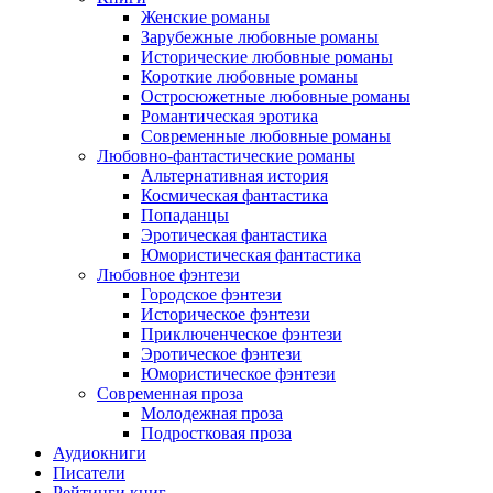
Женские романы
Зарубежные любовные романы
Исторические любовные романы
Короткие любовные романы
Остросюжетные любовные романы
Романтическая эротика
Современные любовные романы
Любовно-фантастические романы
Альтернативная история
Космическая фантастика
Попаданцы
Эротическая фантастика
Юмористическая фантастика
Любовное фэнтези
Городское фэнтези
Историческое фэнтези
Приключенческое фэнтези
Эротическое фэнтези
Юмористическое фэнтези
Современная проза
Молодежная проза
Подростковая проза
Аудиокниги
Писатели
Рейтинги книг