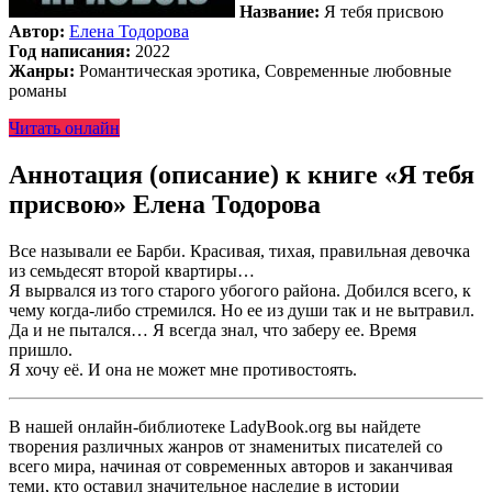
Название:
Я тебя присвою
Автор:
Елена Тодорова
Год написания:
2022
Жанры:
Романтическая эротика, Современные любовные
романы
Читать онлайн
Аннотация (описание) к книге «Я тебя
присвою» Елена Тодорова
Все называли ее Барби. Красивая, тихая, правильная девочка
из семьдесят второй квартиры…
Я вырвался из того старого убогого района. Добился всего, к
чему когда-либо стремился. Но ее из души так и не вытравил.
Да и не пытался… Я всегда знал, что заберу ее. Время
пришло.
Я хочу её. И она не может мне противостоять.
В нашей онлайн-библиотеке LadyBook.org вы найдете
творения различных жанров от знаменитых писателей со
всего мира, начиная от современных авторов и заканчивая
теми, кто оставил значительное наследие в истории