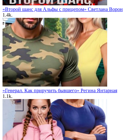
«Второй шанс для Альфы с прицепом» Светлана Ворон
1.4k.
«Генерал. Как приручить бывшего» Регина Янтарная
1.1k.