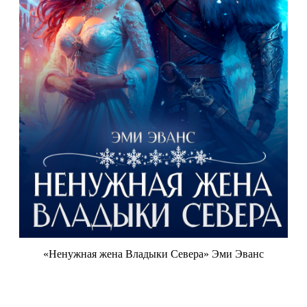
«Ненужная жена Владыки Севера» Эми Эванс