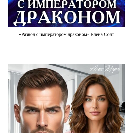
«Развод с императором драконом» Елена Солт