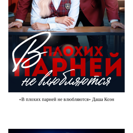
«В плохих парней не влюбляются» Даша Коэн