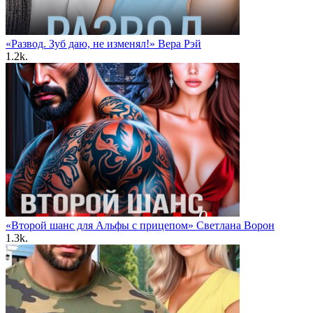
«Развод. Зуб даю, не изменял!» Вера Рэй
1.2k.
«Второй шанс для Альфы с прицепом» Светлана Ворон
1.3k.