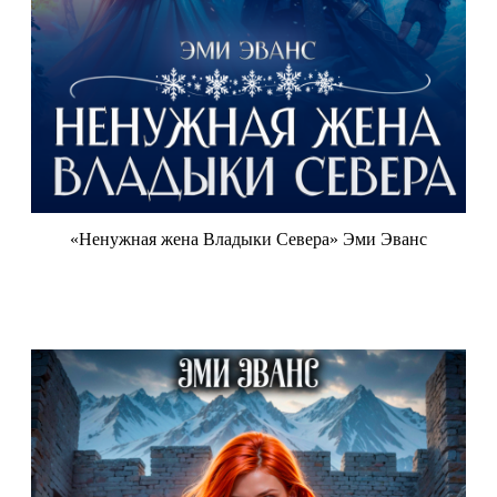
«Ненужная жена Владыки Севера» Эми Эванс