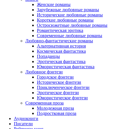
Женские романы
Зарубежные любовные романы
Исторические любовные романы
Короткие любовные романы
Остросюжетные любовные романы
Романтическая эротика
Современные любовные романы
Любовно-фантастические романы
Альтернативная история
Космическая фантастика
Попаданцы
Эротическая фантастика
Юмористическая фантастика
Любовное фэнтези
Городское фэнтези
Историческое фэнтези
Приключенческое фэнтези
Эротическое фэнтези
Юмористическое фэнтези
Современная проза
Молодежная проза
Подростковая проза
Аудиокниги
Писатели
Рейтинги книг