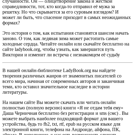
случайности. Он — олицетворение закона и жесткой
справедливости, тот, кто когда-то отправил её мужа за
решетку. Но что скрывается за его суровым взглядом? И
может ли быть, что спасение приходит в самых неожиданных
формах?
Это история о том, как испытания становятся шансом начать
заново. О том, как ледяная зима может растопить самые
холодные сердца. Читайте онлайн или скачайте бесплатно на
сайте ladybook.org, чтобы узнать, как завершится путь
Виктории и изменит ли встреча с незнакомцем её судьбу
В нашей онлайн-библиотеке LadyBook.org вы найдете
творения различных жанров от знаменитых писателей со
всего мира, начиная от современных авторов и заканчивая
теми, кто оставил значительное наследие в истории
литературы.
На нашем сайте Вы можете скачать или читать онлайн
полностью (полную версию) книги «Я не отдам тебя ему»
Даша Черничная бесплатно без регистрации и sms (смс) . Вы
можете выбрать наиболее подходящий формат для вашего
устройства, будь то fb2, txt, rtf, epub на русском языке для
электронной книги, телефона на Андроиде, айфона, ПК,
айпада. В дополнение, у нас есть возможность слушать