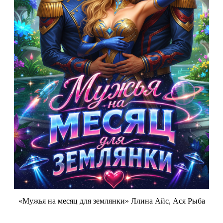
«Мужья на месяц для землянки» Ллина Айс, Ася Рыба