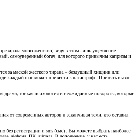
ва презирала многоженство, видя в этом лишь ущемление
тный, самоуверенный богач, для которого привычны капризы и
ется за маской жесткого тирана – бездушный хищник или
 где каждый шаг может привести к катастрофе. Принять вызов
кая драма, тонкая психология и неожиданные повороты, которые
ная от современных авторов и заканчивая теми, кто оставил
о без регистрации и sms (смс) . Вы можете выбрать наиболее
оиде, айфона, ПК, айпада. В дополнение, у нас есть