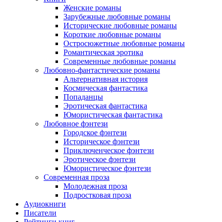
Женские романы
Зарубежные любовные романы
Исторические любовные романы
Короткие любовные романы
Остросюжетные любовные романы
Романтическая эротика
Современные любовные романы
Любовно-фантастические романы
Альтернативная история
Космическая фантастика
Попаданцы
Эротическая фантастика
Юмористическая фантастика
Любовное фэнтези
Городское фэнтези
Историческое фэнтези
Приключенческое фэнтези
Эротическое фэнтези
Юмористическое фэнтези
Современная проза
Молодежная проза
Подростковая проза
Аудиокниги
Писатели
Рейтинги книг