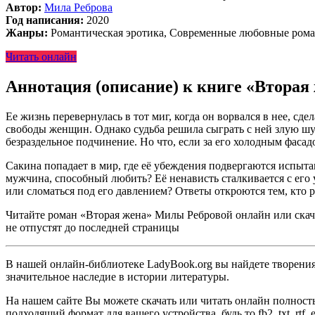
Автор:
Мила Реброва
Год написания:
2020
Жанры:
Романтическая эротика, Современные любовные ром
Читать онлайн
Аннотация (описание) к книге «Вторая
Ее жизнь перевернулась в тот миг, когда он ворвался в нее, сд
свободы женщин. Однако судьба решила сыграть с ней злую шут
безраздельное подчинение. Но что, если за его холодным фасад
Сакина попадает в мир, где её убеждения подвергаются испыта
мужчина, способный любить? Её ненависть сталкивается с его 
или сломаться под его давлением? Ответы откроются тем, кто
Читайте роман «Вторая жена» Милы Ребровой онлайн или скачай
не отпустят до последней страницы
В нашей онлайн-библиотеке LadyBook.org вы найдете творения 
значительное наследие в истории литературы.
На нашем сайте Вы можете скачать или читать онлайн полност
подходящий формат для вашего устройства, будь то fb2, txt, rtf