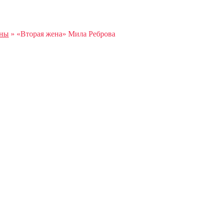
аны
»
«Вторая жена» Мила Реброва