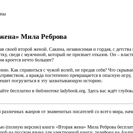
аны
 жена» Мила Реброва
елав своей второй женой. Сакина, независимая и гордая, с детст
ку, сведя с мужчиной, который не признает отказов. Он – влас
ом кроется нечто большее?
нию. Как справиться с чужой волей, не предав себя? Что скрыва
упрямством, а вражда постепенно превращается в опасную игру,
 решит погрузиться в эту захватывающую историю.
те бесплатно в библиотеке ladybook.org. Здесь вас ждёт глубо
различных жанров от знаменитых писателей со всего мира, начи
ью (полную версию) книги «Вторая жена» Мила Реброва бесплатн
, epub на русском языке для электронной книги, телефона на Андр