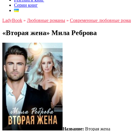
Серии книг
LadyBook
»
Любовные романы
»
Современные любовные ром
«Вторая жена» Мила Реброва
Название:
Вторая жена