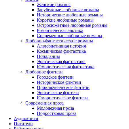
Женские романы
Зарубежные любовные романы
Исторические любовные романы
Короткие любовные романы
Остросюжетные любовные романы
Романтическая эротика
Современные любовные романы
Любовно-фантастические романы
Альтернативная история
Космическая фантастика
Попаданцы
Эротическая фантастика
Юмористическая фантастика
Любовное фэнтези
Городское фэнтези
Историческое фэнтези
Приключенческое фэнтези
Эротическое фэнтези
Юмористическое фэнтези
Современная проза
Молодежная проза
Подростковая проза
Аудиокниги
Писатели
Рейтинги книг