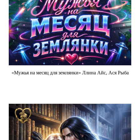
«Мужья на месяц для землянки» Ллина Айс, Ася Рыба