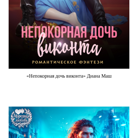
«Непокорная дочь виконта» Диана Маш