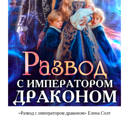
«Развод с императором драконом» Елена Солт