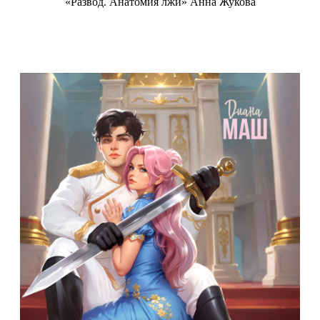
«Развод. Анатомия лжи» Анна Жукова