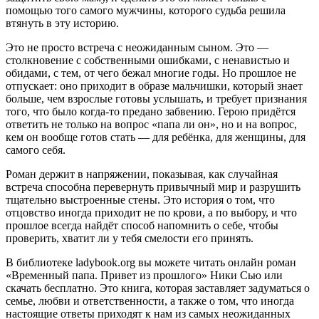
помощью того самого мужчины, которого судьба решила
втянуть в эту историю.
Это не просто встреча с неожиданным сыном. Это —
столкновение с собственными ошибками, с ненавистью и
обидами, с тем, от чего бежал многие годы. Но прошлое не
отпускает: оно приходит в образе мальчишки, который знает
больше, чем взрослые готовы услышать, и требует признания
того, что было когда-то предано забвению. Герою придётся
ответить не только на вопрос «папа ли он», но и на вопрос,
кем он вообще готов стать — для ребёнка, для женщины, для
самого себя.
Роман держит в напряжении, показывая, как случайная
встреча способна перевернуть привычный мир и разрушить
тщательно выстроенные стены. Это история о том, что
отцовство иногда приходит не по крови, а по выбору, и что
прошлое всегда найдёт способ напомнить о себе, чтобы
проверить, хватит ли у тебя смелости его принять.
В библиотеке ladybook.org вы можете читать онлайн роман
«Временный папа. Привет из прошлого» Ники Сью или
скачать бесплатно. Это книга, которая заставляет задуматься о
семье, любви и ответственности, а также о том, что иногда
настоящие ответы приходят к нам из самых неожиданных