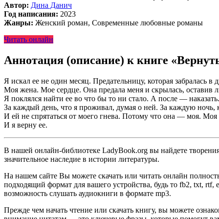
Автор:
Дина Данич
Год написания:
2023
Жанры:
Женский роман, Современные любовные романы
Читать онлайн
Аннотация (описание) к книге «Вернут
Я искал ее не один месяц. Предательницу, которая забралась в 
Моя жена. Мое сердце. Она предала меня и скрылась, оставив 
Я поклялся найти ее во что бы то ни стало. А после — наказать
За каждый день, что я проживал, думая о ней. За каждую ночь, 
И ей не спрятаться от моего гнева. Потому что она — моя. Моя 
И я верну ее.
В нашей онлайн-библиотеке LadyBook.org вы найдете творения 
значительное наследие в истории литературы.
На нашем сайте Вы можете скачать или читать онлайн полност
подходящий формат для вашего устройства, будь то fb2, txt, rtf
возможность слушать аудиокниги в формате mp3.
Прежде чем начать чтение или скачать книгу, вы можете ознак
внимание цитатам — это ключевые фразы, которые помогут вам