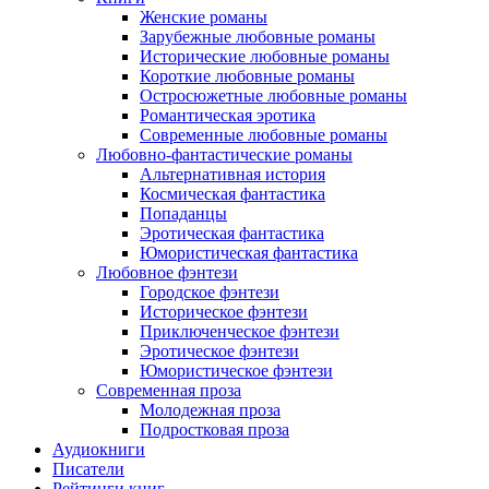
Женские романы
Зарубежные любовные романы
Исторические любовные романы
Короткие любовные романы
Остросюжетные любовные романы
Романтическая эротика
Современные любовные романы
Любовно-фантастические романы
Альтернативная история
Космическая фантастика
Попаданцы
Эротическая фантастика
Юмористическая фантастика
Любовное фэнтези
Городское фэнтези
Историческое фэнтези
Приключенческое фэнтези
Эротическое фэнтези
Юмористическое фэнтези
Современная проза
Молодежная проза
Подростковая проза
Аудиокниги
Писатели
Рейтинги книг