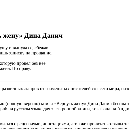
ь жену» Дина Данич
душу и вынула ее, сбежав.
лишь записку на прощание.
.
которую провел без нее.
жена. По праву.
различных жанров от знаменитых писателей со всего мира, начи
ью (полную версию) книги «Вернуть жену» Дина Данич бесплатно
, epub на русском языке для электронной книги, телефона на Андр
омиться с рецензиями, аннотациями, а также прочитать отзывы т
 лучше понять суть книги, раскрыть личности героев и основн