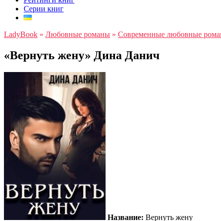
Серии книг
LadyBook
»
Любовные романы
»
Современные любовные ром
«Вернуть жену» Дина Данич
Название:
Вернуть жену