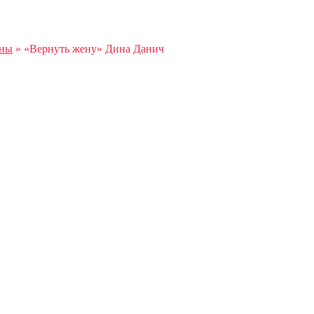
аны
»
«Вернуть жену» Дина Данич