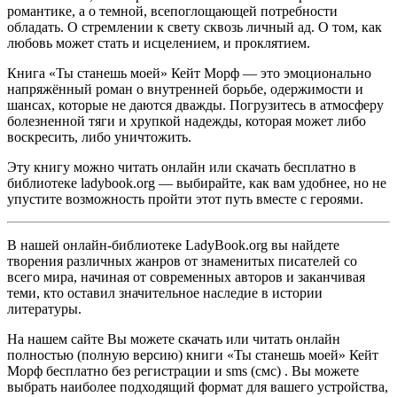
романтике, а о темной, всепоглощающей потребности
обладать. О стремлении к свету сквозь личный ад. О том, как
любовь может стать и исцелением, и проклятием.
Книга «Ты станешь моей» Кейт Морф — это эмоционально
напряжённый роман о внутренней борьбе, одержимости и
шансах, которые не даются дважды. Погрузитесь в атмосферу
болезненной тяги и хрупкой надежды, которая может либо
воскресить, либо уничтожить.
Эту книгу можно читать онлайн или скачать бесплатно в
библиотеке ladybook.org — выбирайте, как вам удобнее, но не
упустите возможность пройти этот путь вместе с героями.
В нашей онлайн-библиотеке LadyBook.org вы найдете
творения различных жанров от знаменитых писателей со
всего мира, начиная от современных авторов и заканчивая
теми, кто оставил значительное наследие в истории
литературы.
На нашем сайте Вы можете скачать или читать онлайн
полностью (полную версию) книги «Ты станешь моей» Кейт
Морф бесплатно без регистрации и sms (смс) . Вы можете
выбрать наиболее подходящий формат для вашего устройства,