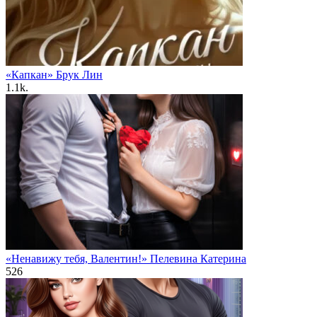
«Капкан» Брук Лин
1.1k.
«Ненавижу тебя, Валентин!» Пелевина Катерина
526