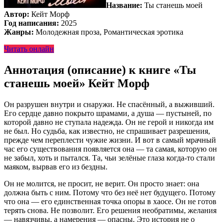
Название:
Ты станешь моей
Автор:
Кейт Морф
Год написания:
2025
Жанры:
Молодежная проза, Романтическая эротика
Читать онлайн
Аннотация (описание) к книге «Ты
станешь моей» Кейт Морф
Он разрушен внутри и снаружи. Не спасённый, а выживший.
Его сердце давно покрыто шрамами, а душа — пустыней, по
которой давно не ступала надежда. Он не герой и никогда им
не был. Но судьба, как известно, не спрашивает разрешения,
прежде чем переплести чужие жизни. И вот в самый мрачный
час его существования появляется она — та самая, которую он
не забыл, хоть и пытался. Та, чьи зелёные глаза когда-то стали
маяком, вырвав его из бездны.
Он не молится, не просит, не верит. Он просто знает: она
должна быть с ним. Потому что без неё нет будущего. Потому
что она — его единственная точка опоры в хаосе. Он не готов
терять снова. Не позволит. Его решения необратимы, желания
— навязчивы, а намерения — опасны. Это история не о