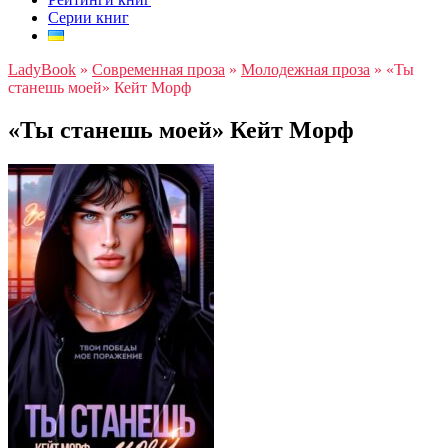
Серии книг
LadyBook
»
Современная проза
»
Молодежная проза
»
«Ты
станешь моей» Кейт Морф
«Ты станешь моей» Кейт Морф