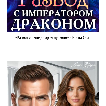
«Развод с императором драконом» Елена Солт