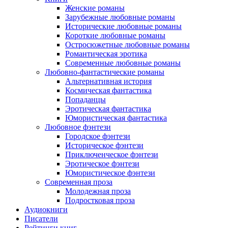
Женские романы
Зарубежные любовные романы
Исторические любовные романы
Короткие любовные романы
Остросюжетные любовные романы
Романтическая эротика
Современные любовные романы
Любовно-фантастические романы
Альтернативная история
Космическая фантастика
Попаданцы
Эротическая фантастика
Юмористическая фантастика
Любовное фэнтези
Городское фэнтези
Историческое фэнтези
Приключенческое фэнтези
Эротическое фэнтези
Юмористическое фэнтези
Современная проза
Молодежная проза
Подростковая проза
Аудиокниги
Писатели
Рейтинги книг