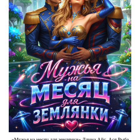
«Мужья на месяц для землянки» Ллина Айс, Ася Рыба