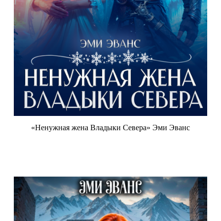
«Ненужная жена Владыки Севера» Эми Эванс