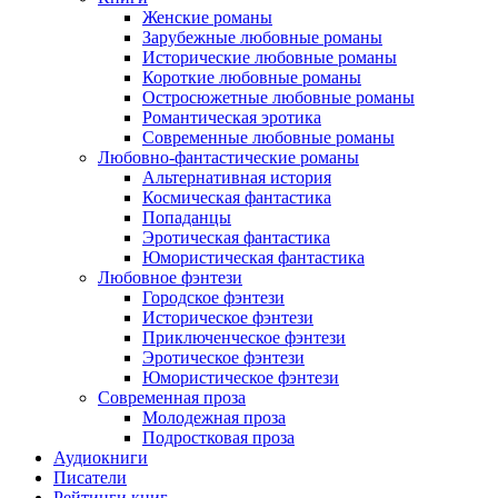
Женские романы
Зарубежные любовные романы
Исторические любовные романы
Короткие любовные романы
Остросюжетные любовные романы
Романтическая эротика
Современные любовные романы
Любовно-фантастические романы
Альтернативная история
Космическая фантастика
Попаданцы
Эротическая фантастика
Юмористическая фантастика
Любовное фэнтези
Городское фэнтези
Историческое фэнтези
Приключенческое фэнтези
Эротическое фэнтези
Юмористическое фэнтези
Современная проза
Молодежная проза
Подростковая проза
Аудиокниги
Писатели
Рейтинги книг