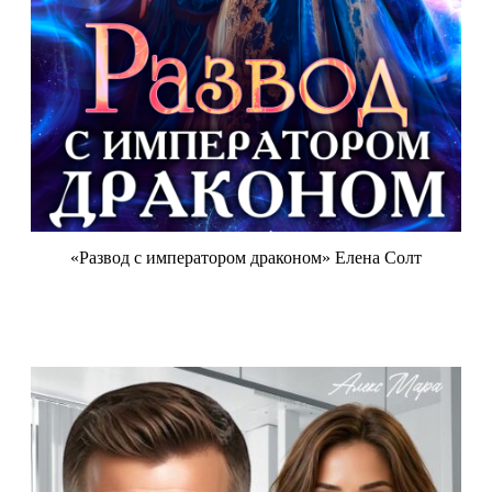
«Развод с императором драконом» Елена Солт