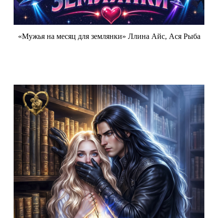
«Мужья на месяц для землянки» Ллина Айс, Ася Рыба