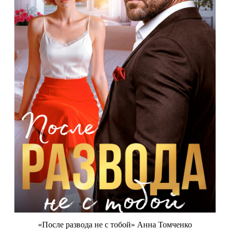
«После развода не с тобой» Анна Томченко