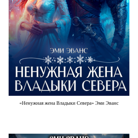
«Ненужная жена Владыки Севера» Эми Эванс