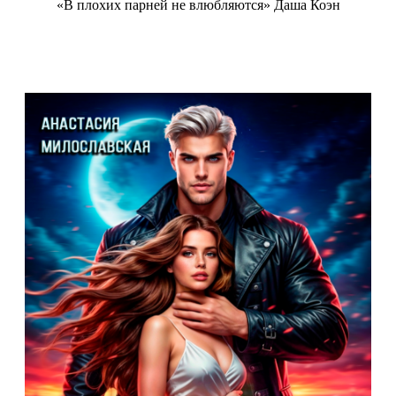
«В плохих парней не влюбляются» Даша Коэн