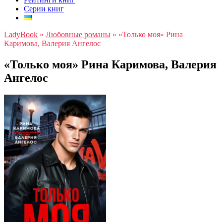
Серии книг
LadyBook
»
Любовные романы
»
«Только моя» Рина
Каримова, Валерия Ангелос
«Только моя» Рина Каримова, Валерия
Ангелос