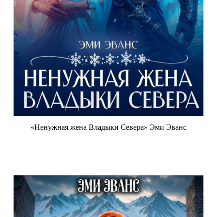
«Ненужная жена Владыки Севера» Эми Эванс