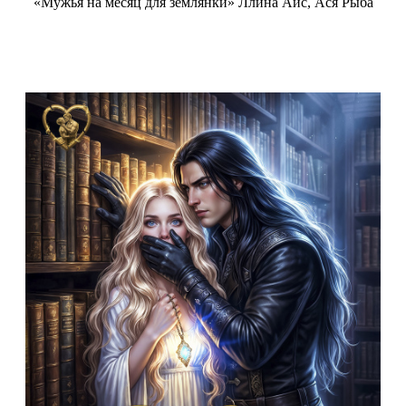
«Мужья на месяц для землянки» Ллина Айс, Ася Рыба