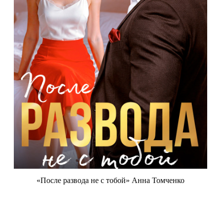
«После развода не с тобой» Анна Томченко