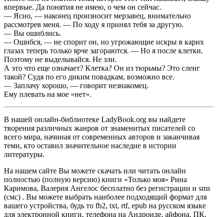
впервые. Да понятия не имею, о чем он сейчас.
— Ясно, — наконец произносит мерзавец, внимательно
рассмотрев меня. — По ходу я принял тебя за другую.
— Вы ошиблись.
— Ошибся, — не спорит он, но угрожающие искры в карих
глазах теперь только ярче загораются. — Но я после клетки.
Поэтому не выделывайся. Не зли.
А это что еще означает? Клетка? Он из тюрьмы? Это сленг
такой? Судя по его диким повадкам, возможно все.
— Заплачу хорошо, — говорит незнакомец.
Ему плевать на мое «нет».
В нашей онлайн-библиотеке LadyBook.org вы найдете
творения различных жанров от знаменитых писателей со
всего мира, начиная от современных авторов и заканчивая
теми, кто оставил значительное наследие в истории
литературы.
На нашем сайте Вы можете скачать или читать онлайн
полностью (полную версию) книги «Только моя» Рина
Каримова, Валерия Ангелос бесплатно без регистрации и sms
(смс) . Вы можете выбрать наиболее подходящий формат для
вашего устройства, будь то fb2, txt, rtf, epub на русском языке
для электронной книги, телефона на Андроиде, айфона, ПК,