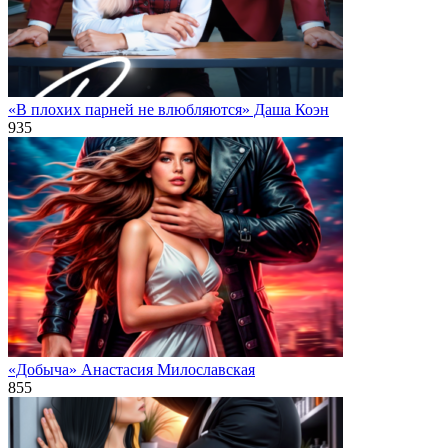
«В плохих парней не влюбляются» Даша Коэн
935
«Добыча» Анастасия Милославская
855