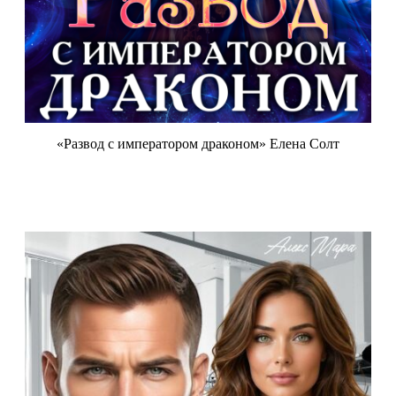
«Развод с императором драконом» Елена Солт