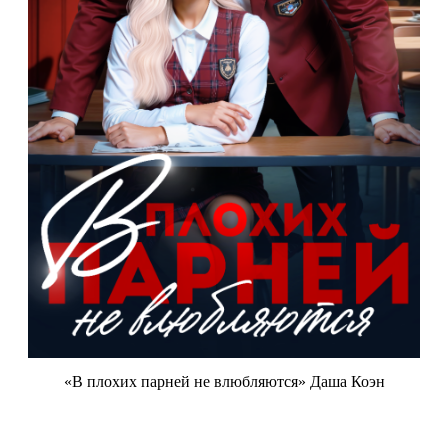
«В плохих парней не влюбляются» Даша Коэн