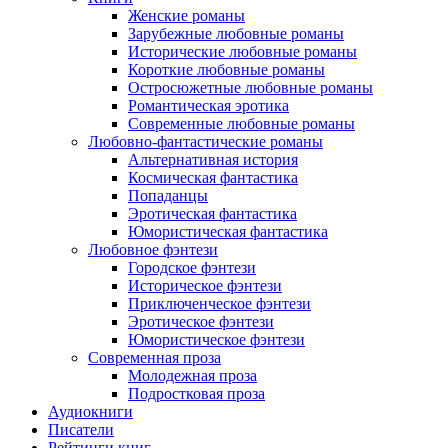
Женские романы
Зарубежные любовные романы
Исторические любовные романы
Короткие любовные романы
Остросюжетные любовные романы
Романтическая эротика
Современные любовные романы
Любовно-фантастические романы
Альтернативная история
Космическая фантастика
Попаданцы
Эротическая фантастика
Юмористическая фантастика
Любовное фэнтези
Городское фэнтези
Историческое фэнтези
Приключенческое фэнтези
Эротическое фэнтези
Юмористическое фэнтези
Современная проза
Молодежная проза
Подростковая проза
Аудиокниги
Писатели
Рейтинги книг