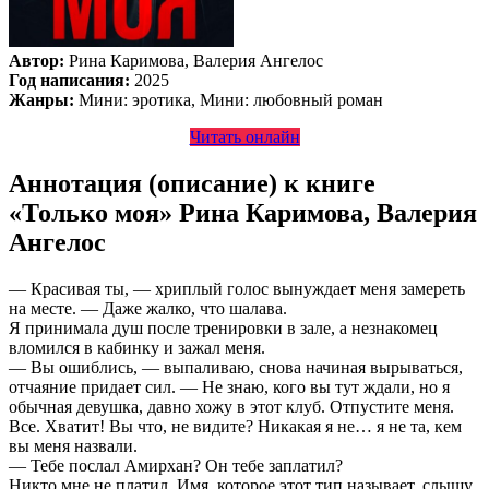
Автор:
Рина Каримова, Валерия Ангелос
Год написания:
2025
Жанры:
Мини: эротика, Мини: любовный роман
Читать онлайн
Аннотация (описание) к книге
«Только моя» Рина Каримова, Валерия
Ангелос
— Красивая ты, — хриплый голос вынуждает меня замереть
на месте. — Даже жалко, что шалава.
Я принимала душ после тренировки в зале, а незнакомец
вломился в кабинку и зажал меня.
— Вы ошиблись, — выпаливаю, снова начиная вырываться,
отчаяние придает сил. — Не знаю, кого вы тут ждали, но я
обычная девушка, давно хожу в этот клуб. Отпустите меня.
Все. Хватит! Вы что, не видите? Никакая я не… я не та, кем
вы меня назвали.
— Тебе послал Амирхан? Он тебе заплатил?
Никто мне не платил. Имя, которое этот тип называет, слышу