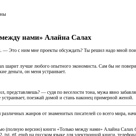
аны
 между нами» Алайна Салах
я. — Это с ним мне проекты обсуждать? Ты решил надо мной пои
 шарит лучше любого опытного экономиста. Сам бы не поверил,
кие деньги, он меня устраивает.
л, представляешь? — судя по веселости тона, мужа явно забавляе
не устраивает, поезжай домой и стань наконец примерной женой.
различных жанров от знаменитых писателей со всего мира, начи
ью (полную версию) книги «Только между нами» Алайна Салах бе
, txt, rtf, epub на русском языке для электронной книги, телефон