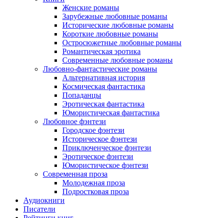
Женские романы
Зарубежные любовные романы
Исторические любовные романы
Короткие любовные романы
Остросюжетные любовные романы
Романтическая эротика
Современные любовные романы
Любовно-фантастические романы
Альтернативная история
Космическая фантастика
Попаданцы
Эротическая фантастика
Юмористическая фантастика
Любовное фэнтези
Городское фэнтези
Историческое фэнтези
Приключенческое фэнтези
Эротическое фэнтези
Юмористическое фэнтези
Современная проза
Молодежная проза
Подростковая проза
Аудиокниги
Писатели
Рейтинги книг