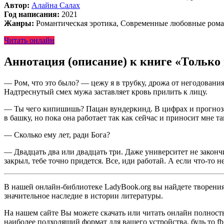
Автор:
Алайна Салах
Год написания:
2021
Жанры:
Романтическая эротика, Современные любовные ром
Читать онлайн
Аннотация (описание) к книге «Только
— Ром, что это было? — цежу я в трубку, дрожа от негодовани
Надтреснутый смех мужа заставляет кровь прилить к лицу.
— Ты чего кипишишь? Пацан вундеркинд. В цифрах и прогнозах
в башку, но пока она работает так как сейчас и приносит мне та
— Сколько ему лет, ради Бога?
— Двадцать два или двадцать три. Даже университет не закончи
закрыл, тебе точно придется. Все, иди работай. А если что-то 
В нашей онлайн-библиотеке LadyBook.org вы найдете творения 
значительное наследие в истории литературы.
На нашем сайте Вы можете скачать или читать онлайн полност
наиболее подходящий формат для вашего устройства, будь то fb2