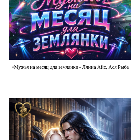
«Мужья на месяц для землянки» Ллина Айс, Ася Рыба