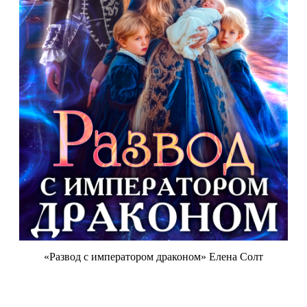
«Развод с императором драконом» Елена Солт