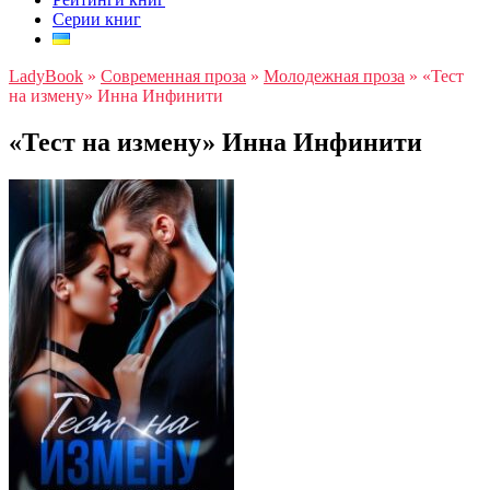
Серии книг
LadyBook
»
Современная проза
»
Молодежная проза
»
«Тест
на измену» Инна Инфинити
«Тест на измену» Инна Инфинити