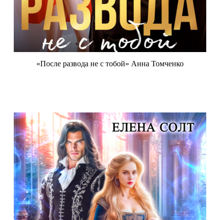
«После развода не с тобой» Анна Томченко