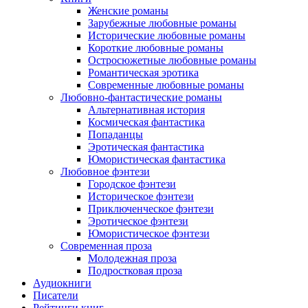
Женские романы
Зарубежные любовные романы
Исторические любовные романы
Короткие любовные романы
Остросюжетные любовные романы
Романтическая эротика
Современные любовные романы
Любовно-фантастические романы
Альтернативная история
Космическая фантастика
Попаданцы
Эротическая фантастика
Юмористическая фантастика
Любовное фэнтези
Городское фэнтези
Историческое фэнтези
Приключенческое фэнтези
Эротическое фэнтези
Юмористическое фэнтези
Современная проза
Молодежная проза
Подростковая проза
Аудиокниги
Писатели
Рейтинги книг