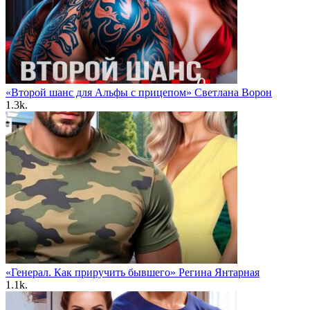
«Второй шанс для Альфы с прицепом» Светлана Ворон
1.3k.
«Генерал. Как приручить бывшего» Регина Янтарная
1.1k.