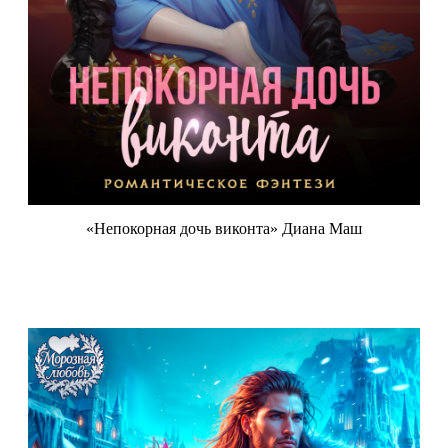
«Непокорная дочь виконта» Диана Маш