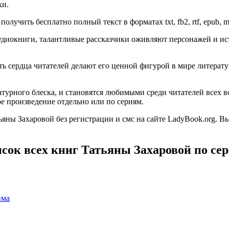
ки.
олучить бесплатно полный текст в форматах txt, fb2, rtf, epub, m
диокниги, талантливые рассказчики оживляют персонажей и ист
гать сердца читателей делают его ценной фигурой в мире литер
турного блеска, и становятся любимыми среди читателей всех в
е произведение отдельно или по сериям.
яны Захаровой без регистрации и смс на сайте LadyBook.org. В
сок всех книг Татьяны Захаровой по се
има