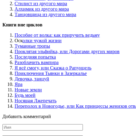
Стилист из другого мира
Алхимик из другого мира
Танцовщица из другого мира
Книги вне циклов
Пособие от волка: как приручить ведьму
Оск
олки чужой жизни
Туманные тропы
Проклятая эльфийка, или Дорогами других миров
Последняя попытка
Разоблачить вампира
Я всё смогу, или Сказка о Рапунцель
Приключения Тьянки в Зазеркалье
Девочка, танцуй
Яра
Новые земли
Будь моей
Носящая Лжепечать
Переполох в Новогодье, или Как принцессы женихов от
Добавить комментарий
Имя
*