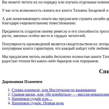
Вы можете читать их по порядку или изучать отдельные новин
У вас есть возможность скачать все книги Татьяны Захаровой и п
А для захватывающего опыта мы предлагаем слушать онлайн ау
благодаря очаровательному повествованию.
Преданность создателя своему ремеслу и его способность тро
расти, завоевал особое место в сердцах читателей.
Популярность произведений является свидетельством их литера
популярные книги гарантируя, что каждый найдет себе любимо
Мы предлагаем читать онлайн бесплатно полностью книги Тать
радостью чтения без каких-либо барьеров или перерывов.
Спи
Дарованная Пламенем
Стерва поневоле, или Инструкция по выживанию
Срывая маски, или «Не влюбиться» — миссия невыполн
Наперекор судьбе или…
Наперекор судьбе. Первая ночь