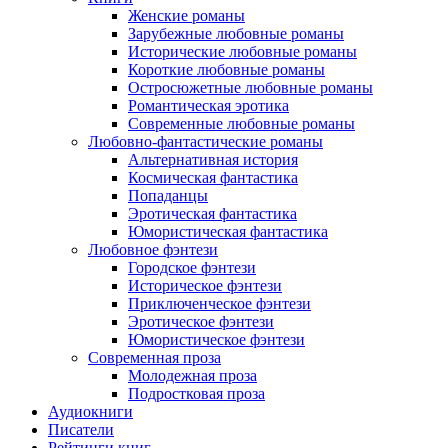
Женские романы
Зарубежные любовные романы
Исторические любовные романы
Короткие любовные романы
Остросюжетные любовные романы
Романтическая эротика
Современные любовные романы
Любовно-фантастические романы
Альтернативная история
Космическая фантастика
Попаданцы
Эротическая фантастика
Юмористическая фантастика
Любовное фэнтези
Городское фэнтези
Историческое фэнтези
Приключенческое фэнтези
Эротическое фэнтези
Юмористическое фэнтези
Современная проза
Молодежная проза
Подростковая проза
Аудиокниги
Писатели
Рейтинги книг