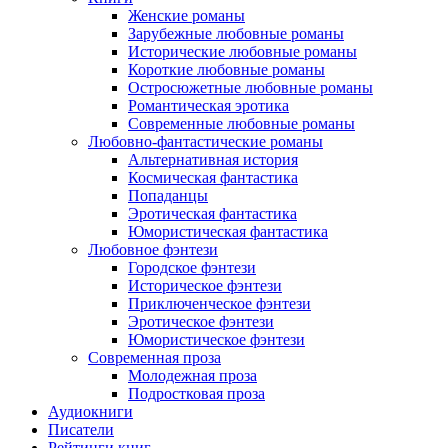
Женские романы
Зарубежные любовные романы
Исторические любовные романы
Короткие любовные романы
Остросюжетные любовные романы
Романтическая эротика
Современные любовные романы
Любовно-фантастические романы
Альтернативная история
Космическая фантастика
Попаданцы
Эротическая фантастика
Юмористическая фантастика
Любовное фэнтези
Городское фэнтези
Историческое фэнтези
Приключенческое фэнтези
Эротическое фэнтези
Юмористическое фэнтези
Современная проза
Молодежная проза
Подростковая проза
Аудиокниги
Писатели
Рейтинги книг