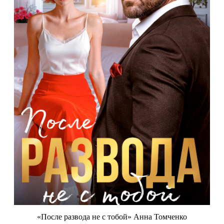
«После развода не с тобой» Анна Томченко