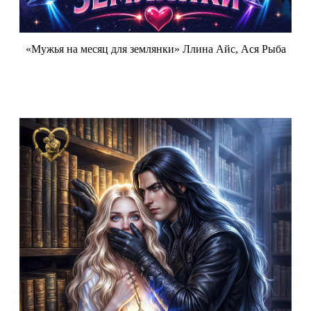
«Мужья на месяц для землянки» Ллина Айс, Ася Рыба