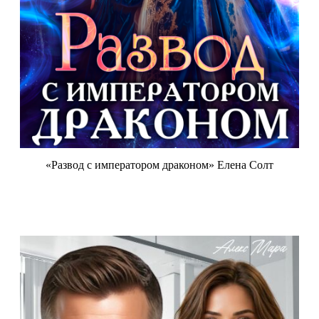
«Развод с императором драконом» Елена Солт