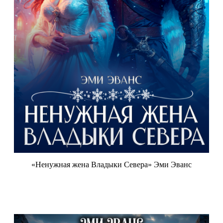
«Ненужная жена Владыки Севера» Эми Эванс