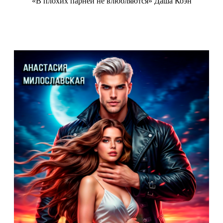
«В плохих парней не влюбляются» Даша Коэн