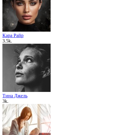
Кара Райр
3.5k.
Тина Джель
3k.