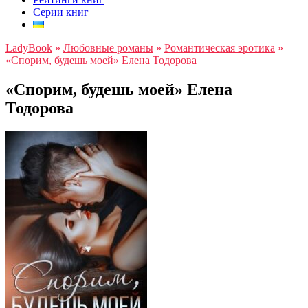
Серии книг
LadyBook
»
Любовные романы
»
Романтическая эротика
»
«Спорим, будешь моей» Елена Тодорова
«Спорим, будешь моей» Елена
Тодорова