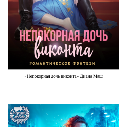
«Непокорная дочь виконта» Диана Маш