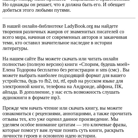
Но однажды он решает, что я должна быть его. И обещает
добиться этого любыми путями.
В нашей онлайн-библиотеке LadyBook.org вы найдете
творения различных жанров от знаменитых писателей со
всего мира, начиная от современных авторов и заканчивая
теми, кто оставил значительное наследие в истории
литературы.
На нашем сайте Вы можете скачать или читать онлайн
полностью (полную версию) книги «Спорим, будешь моей»
Елена Тодорова бесплатно без регистрации и sms (смс) . Вы
можете выбрать наиболее подходящий формат для вашего
устройства, будь то fb2, txt, rtf, epub на русском языке для
электронной книги, телефона на Андроиде, айфона, ПК,
айпада. В дополнение, у нас есть возможность слушать
аудиокниги в формате mp3.
Прежде чем начать чтение или скачать книгу, вы можете
ознакомиться с рецензиями, аннотациями, а также прочитать
отзывы тех, кто уже оценил данное произведение. Мы
уделяем особое внимание цитатам — это ключевые фразы,
которые помогут вам лучше понять суть книги, раскрыть
личности героев и основную идею истории.