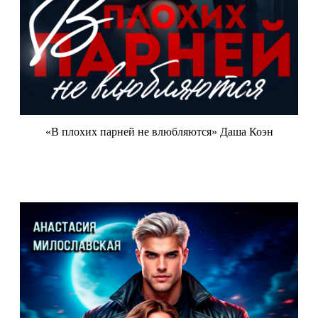
«В плохих парней не влюбляются» Даша Коэн