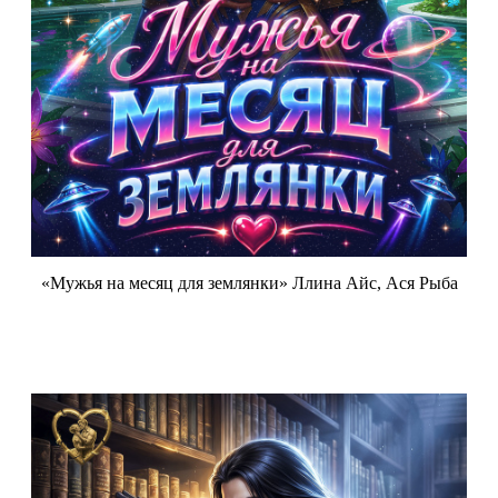
«Мужья на месяц для землянки» Ллина Айс, Ася Рыба