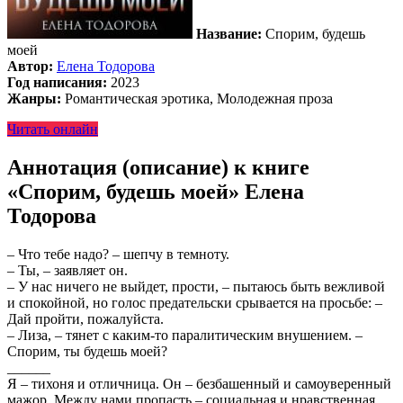
Название:
Спорим, будешь
моей
Автор:
Елена Тодорова
Год написания:
2023
Жанры:
Романтическая эротика, Молодежная проза
Читать онлайн
Аннотация (описание) к книге
«Спорим, будешь моей» Елена
Тодорова
– Что тебе надо? – шепчу в темноту.
– Ты, – заявляет он.
– У нас ничего не выйдет, прости, – пытаюсь быть вежливой
и спокойной, но голос предательски срывается на просьбе: –
Дай пройти, пожалуйста.
– Лиза, – тянет с каким-то паралитическим внушением. –
Спорим, ты будешь моей?
______
Я – тихоня и отличница. Он – безбашенный и самоуверенный
мажор. Между нами пропасть – социальная и нравственная.