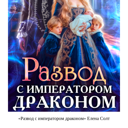
«Развод с императором драконом» Елена Солт