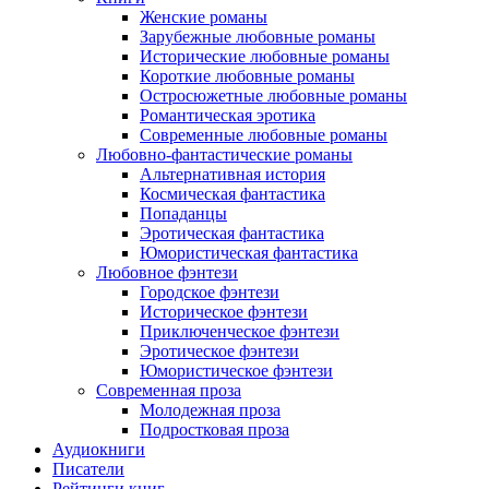
Женские романы
Зарубежные любовные романы
Исторические любовные романы
Короткие любовные романы
Остросюжетные любовные романы
Романтическая эротика
Современные любовные романы
Любовно-фантастические романы
Альтернативная история
Космическая фантастика
Попаданцы
Эротическая фантастика
Юмористическая фантастика
Любовное фэнтези
Городское фэнтези
Историческое фэнтези
Приключенческое фэнтези
Эротическое фэнтези
Юмористическое фэнтези
Современная проза
Молодежная проза
Подростковая проза
Аудиокниги
Писатели
Рейтинги книг