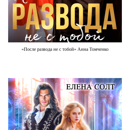
«После развода не с тобой» Анна Томченко