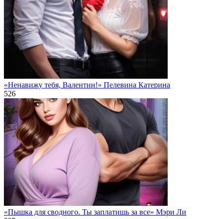
«Ненавижу тебя, Валентин!» Пелевина Катерина
526
«Пышка для сводного. Ты заплатишь за все» Мэри Ли