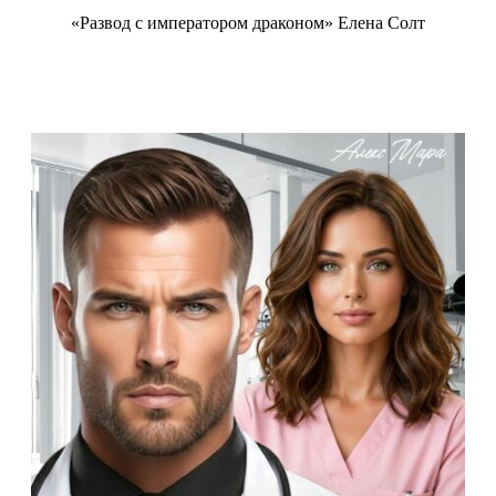
«Развод с императором драконом» Елена Солт