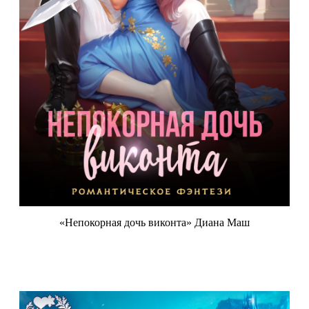
«Непокорная дочь виконта» Диана Маш