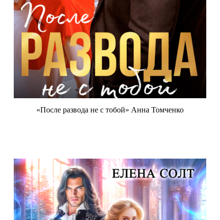
«После развода не с тобой» Анна Томченко