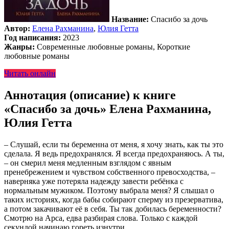
Название:
Спасибо за дочь
Автор:
Елена Рахманина
,
Юлия Гетта
Год написания:
2023
Жанры:
Современные любовные романы, Короткие
любовные романы
Читать онлайн
Аннотация (описание) к книге
«Спасибо за дочь» Елена Рахманина,
Юлия Гетта
– Слушай, если ты беременна от меня, я хочу знать, как ты это
сделала. Я ведь предохранялся. Я всегда предохраняюсь. А ты,
– он смерил меня медленным взглядом с явным
пренебрежением и чувством собственного превосходства, –
наверняка уже потеряла надежду завести ребёнка с
нормальным мужиком. Поэтому выбрала меня? Я слышал о
таких историях, когда бабы собирают сперму из презерватива,
а потом закачивают её в себя. Ты так добилась беременности?
Смотрю на Арса, едва разбирая слова. Только с каждой
секундой начинаю гореть изнутри.