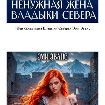
«Ненужная жена Владыки Севера» Эми Эванс