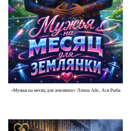
«Мужья на месяц для землянки» Ллина Айс, Ася Рыба