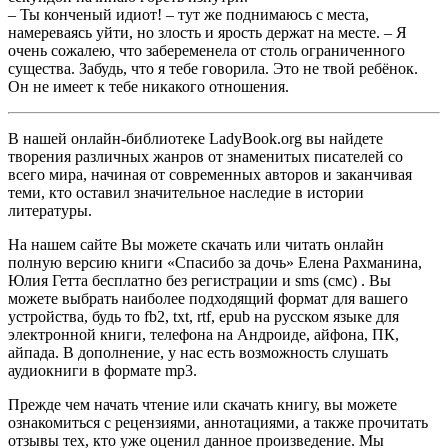
– Ты конченый идиот! – тут же поднимаюсь с места,
намереваясь уйти, но злость и ярость держат на месте. – Я
очень сожалею, что забеременела от столь ограниченного
существа. Забудь, что я тебе говорила. Это не твой ребёнок.
Он не имеет к тебе никакого отношения.
В нашей онлайн-библиотеке LadyBook.org вы найдете
творения различных жанров от знаменитых писателей со
всего мира, начиная от современных авторов и заканчивая
теми, кто оставил значительное наследие в истории
литературы.
На нашем сайте Вы можете скачать или читать онлайн
полную версию книги «Спасибо за дочь» Елена Рахманина,
Юлия Гетта бесплатно без регистрации и sms (смс) . Вы
можете выбрать наиболее подходящий формат для вашего
устройства, будь то fb2, txt, rtf, epub на русском языке для
электронной книги, телефона на Андроиде, айфона, ПК,
айпада. В дополнение, у нас есть возможность слушать
аудиокниги в формате mp3.
Прежде чем начать чтение или скачать книгу, вы можете
ознакомиться с рецензиями, аннотациями, а также прочитать
отзывы тех, кто уже оценил данное произведение. Мы