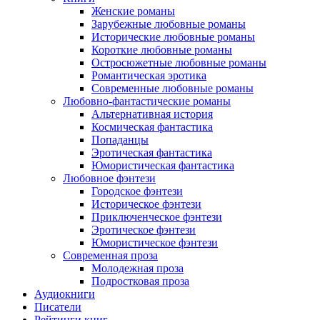
Женские романы
Зарубежные любовные романы
Исторические любовные романы
Короткие любовные романы
Остросюжетные любовные романы
Романтическая эротика
Современные любовные романы
Любовно-фантастические романы
Альтернативная история
Космическая фантастика
Попаданцы
Эротическая фантастика
Юмористическая фантастика
Любовное фэнтези
Городское фэнтези
Историческое фэнтези
Приключенческое фэнтези
Эротическое фэнтези
Юмористическое фэнтези
Современная проза
Молодежная проза
Подростковая проза
Аудиокниги
Писатели
Рейтинги книг