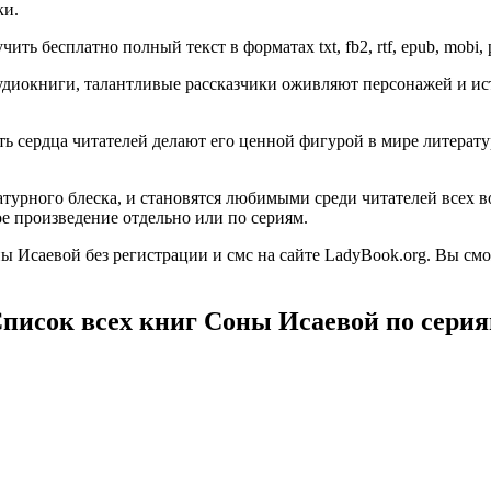
ки.
ть бесплатно полный текст в форматах txt, fb2, rtf, epub, mobi, 
диокниги, талантливые рассказчики оживляют персонажей и ист
гать сердца читателей делают его ценной фигурой в мире литер
турного блеска, и становятся любимыми среди читателей всех в
е произведение отдельно или по сериям.
 Исаевой без регистрации и смс на сайте LadyBook.org. Вы см
писок всех книг Соны Исаевой по сери