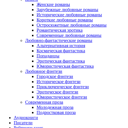
Женские романы
Зарубежные любовные романы
Исторические любовные романы
Короткие любовные романы
Остросюжетные любовные романы
Романтическая эротика
Современные любовные романы
Любовно-фантастические романы
Альтернативная история
Космическая фантастика
Попаданцы
Эротическая фантастика
Юмористическая фантастика
Любовное фэнтези
Городское фэнтези
Историческое фэнтези
Приключенческое фэнтези
Эротическое фэнтези
Юмористическое фэнтези
Современная проза
Молодежная проза
Подростковая проза
Аудиокниги
Писатели
Рейтинги книг