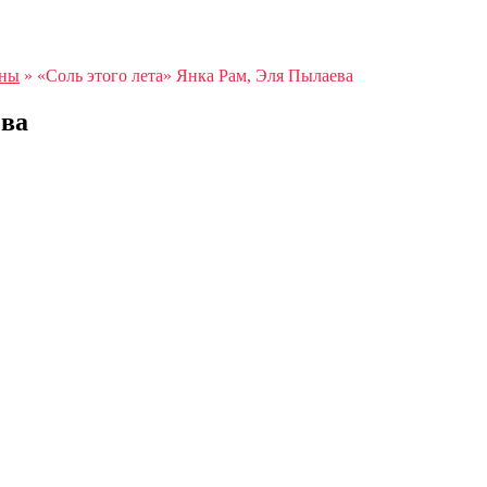
аны
»
«Соль этого лета» Янка Рам, Эля Пылаева
ева