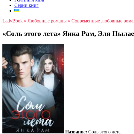
Серии книг
LadyBook
»
Любовные романы
»
Современные любовные ром
«Соль этого лета» Янка Рам, Эля Пыла
Название:
Соль этого лета