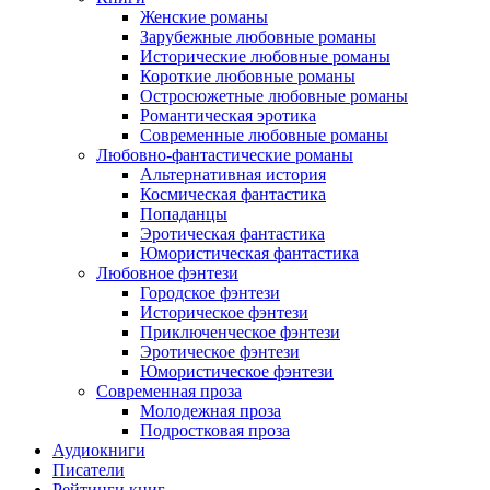
Женские романы
Зарубежные любовные романы
Исторические любовные романы
Короткие любовные романы
Остросюжетные любовные романы
Романтическая эротика
Современные любовные романы
Любовно-фантастические романы
Альтернативная история
Космическая фантастика
Попаданцы
Эротическая фантастика
Юмористическая фантастика
Любовное фэнтези
Городское фэнтези
Историческое фэнтези
Приключенческое фэнтези
Эротическое фэнтези
Юмористическое фэнтези
Современная проза
Молодежная проза
Подростковая проза
Аудиокниги
Писатели
Рейтинги книг