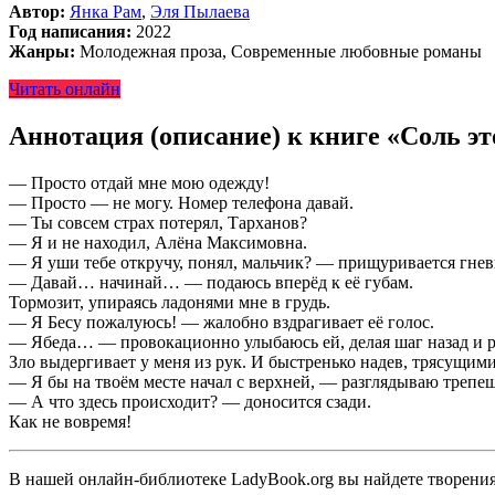
Автор:
Янка Рам
,
Эля Пылаева
Год написания:
2022
Жанры:
Молодежная проза, Современные любовные романы
Читать онлайн
Аннотация (описание) к книге «Соль эт
— Просто отдай мне мою одежду!
— Просто — не могу. Номер телефона давай.
— Ты совсем страх потерял, Тарханов?
— Я и не находил, Алёна Максимовна.
— Я уши тебе откручу, понял, мальчик? — прищуривается гнев
— Давай… начинай… — подаюсь вперёд к её губам.
Тормозит, упираясь ладонями мне в грудь.
— Я Бесу пожалуюсь! — жалобно вздрагивает еë голос.
— Ябеда… — провокационно улыбаюсь ей, делая шаг назад и 
Зло выдергивает у меня из рук. И быстренько надев, трясущи
— Я бы на твоём месте начал с верхней, — разглядываю трепе
— А что здесь происходит? — доносится сзади.
Как не вовремя!
В нашей онлайн-библиотеке LadyBook.org вы найдете творения 