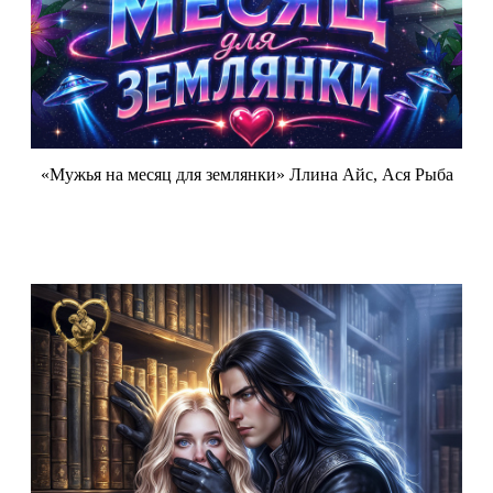
«Мужья на месяц для землянки» Ллина Айс, Ася Рыба