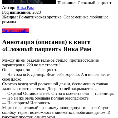
Название:
Сложный пациент
Автор:
Янка Рам
Год написания:
2023
Жанры:
Романтическая эротика, Современные любовные
романы
Читать онлайн
Аннотация (описание) к книге
«Сложный пациент» Янка Рам
Между ними разделительное стекло, противостояние
характеров и 220 вольт страсти!
Она — врач, он — её пациент.
— На этом всё, Данияр. Веди себя хорошо. А я пошла вести
себя плохо.
Смотрю вслед этой роскошной дряни, беспомощно толкая
ладонью толстое стекло. Дверь за ней закрывается…
— Охрана! Остановите её. С этого момента она — пленница.
— Но ей же была обещана полная безопасность.
— Не спорить! Исполнять.
Марго талантливый врач-иммунолог, допустив врачебную
ошибку, теряет возможность заниматься любимым делом. И
работает простой санитаркой.