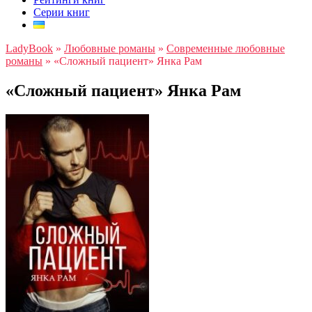
Серии книг
LadyBook
»
Любовные романы
»
Современные любовные
романы
»
«Сложный пациент» Янка Рам
«Сложный пациент» Янка Рам