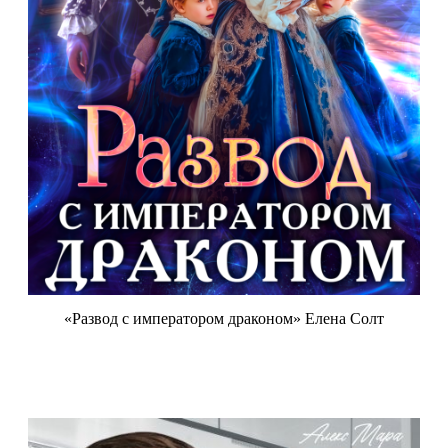
«Развод с императором драконом» Елена Солт