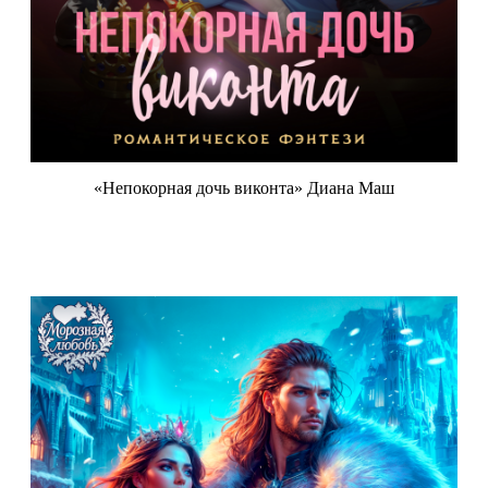
«Непокорная дочь виконта» Диана Маш