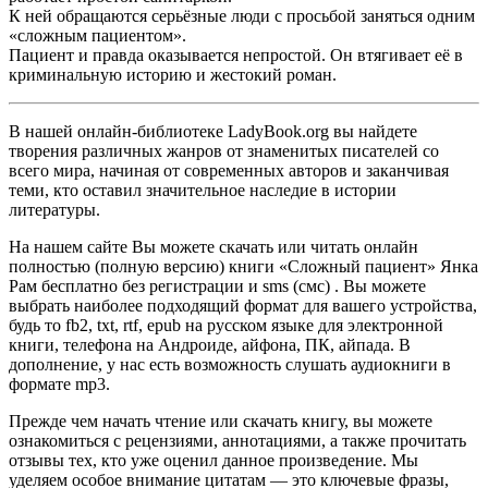
К ней обращаются серьёзные люди с просьбой заняться одним
«сложным пациентом».
Пациент и правда оказывается непростой. Он втягивает её в
криминальную историю и жестокий роман.
В нашей онлайн-библиотеке LadyBook.org вы найдете
творения различных жанров от знаменитых писателей со
всего мира, начиная от современных авторов и заканчивая
теми, кто оставил значительное наследие в истории
литературы.
На нашем сайте Вы можете скачать или читать онлайн
полностью (полную версию) книги «Сложный пациент» Янка
Рам бесплатно без регистрации и sms (смс) . Вы можете
выбрать наиболее подходящий формат для вашего устройства,
будь то fb2, txt, rtf, epub на русском языке для электронной
книги, телефона на Андроиде, айфона, ПК, айпада. В
дополнение, у нас есть возможность слушать аудиокниги в
формате mp3.
Прежде чем начать чтение или скачать книгу, вы можете
ознакомиться с рецензиями, аннотациями, а также прочитать
отзывы тех, кто уже оценил данное произведение. Мы
уделяем особое внимание цитатам — это ключевые фразы,