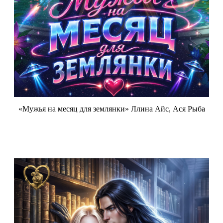
«Мужья на месяц для землянки» Ллина Айс, Ася Рыба