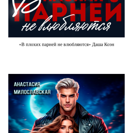
«В плохих парней не влюбляются» Даша Коэн