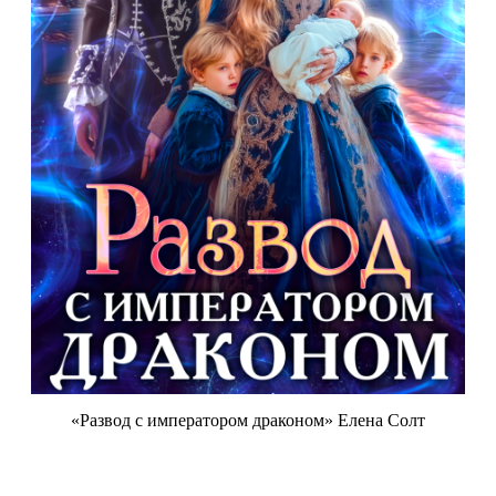
«Развод с императором драконом» Елена Солт