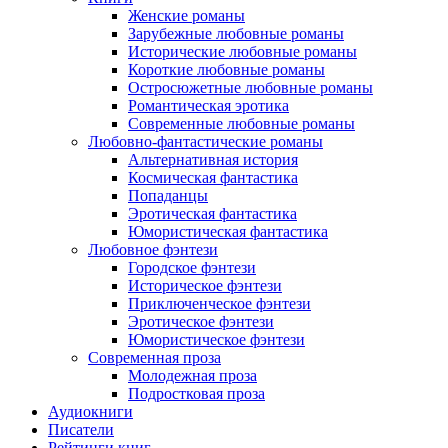
Женские романы
Зарубежные любовные романы
Исторические любовные романы
Короткие любовные романы
Остросюжетные любовные романы
Романтическая эротика
Современные любовные романы
Любовно-фантастические романы
Альтернативная история
Космическая фантастика
Попаданцы
Эротическая фантастика
Юмористическая фантастика
Любовное фэнтези
Городское фэнтези
Историческое фэнтези
Приключенческое фэнтези
Эротическое фэнтези
Юмористическое фэнтези
Современная проза
Молодежная проза
Подростковая проза
Аудиокниги
Писатели
Рейтинги книг