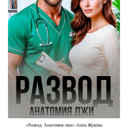
«Развод. Анатомия лжи» Анна Жукова