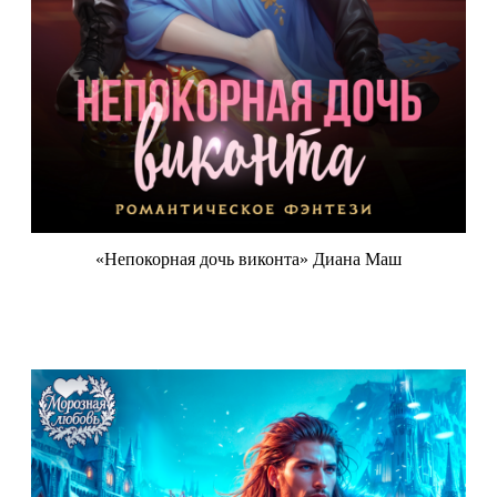
«Непокорная дочь виконта» Диана Маш