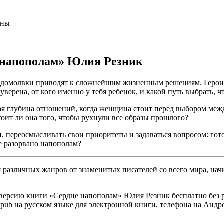
аны
е напополам» Юлия Резник
недомолвки приводят к сложнейшим жизненным решениям. Герои
 уверена, от кого именно у тебя ребенок, и какой путь выбрать, ч
ая глубина отношений, когда женщина стоит перед выбором меж
оит ли она того, чтобы рухнули все образы прошлого?
и, переосмысливать свои приоритеты и задаваться вопросом: гот
е разорвано напополам?
различных жанров от знаменитых писателей со всего мира, начи
версию книги «Сердце напополам» Юлия Резник бесплатно без ре
, epub на русском языке для электронной книги, телефона на Андр