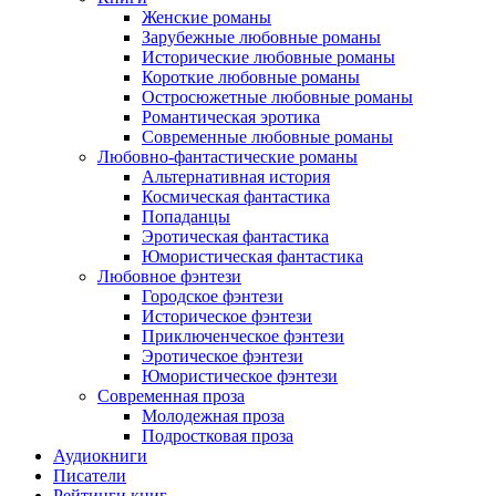
Женские романы
Зарубежные любовные романы
Исторические любовные романы
Короткие любовные романы
Остросюжетные любовные романы
Романтическая эротика
Современные любовные романы
Любовно-фантастические романы
Альтернативная история
Космическая фантастика
Попаданцы
Эротическая фантастика
Юмористическая фантастика
Любовное фэнтези
Городское фэнтези
Историческое фэнтези
Приключенческое фэнтези
Эротическое фэнтези
Юмористическое фэнтези
Современная проза
Молодежная проза
Подростковая проза
Аудиокниги
Писатели
Рейтинги книг