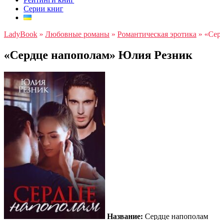
Серии книг
LadyBook
»
Любовные романы
»
Романтическая эротика
»
«Се
«Сердце напополам» Юлия Резник
Название:
Сердце напополам