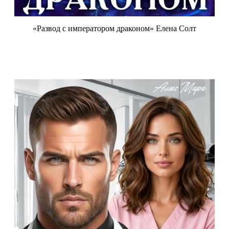
«Развод с императором драконом» Елена Солт