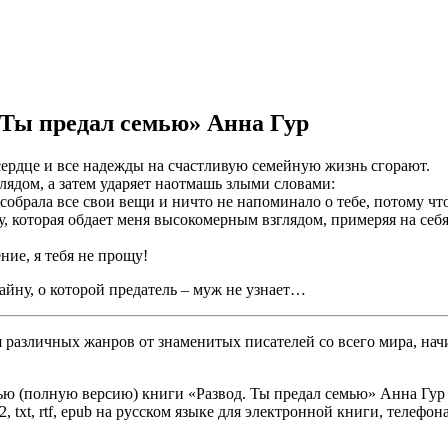
 Ты предал семью» Анна Гур
ердце и все надежды на счастливую семейную жизнь сгорают.
ядом, а затем ударяет наотмашь злыми словами:
собрала все свои вещи и ничто не напоминало о тебе, потому чт
, которая обдает меня высокомерным взглядом, примеряя на себ
ие, я тебя не прощу!
айну, о которой предатель – муж не узнает…
различных жанров от знаменитых писателей со всего мира, начи
ю (полную версию) книги «Развод. Ты предал семью» Анна Гур б
, txt, rtf, epub на русском языке для электронной книги, телефон