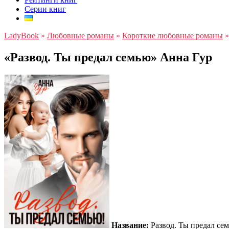
Серии книг
LadyBook
»
Любовные романы
»
Короткие любовные романы
«Развод. Ты предал семью» Анна Гур
Название:
Развод. Ты предал се