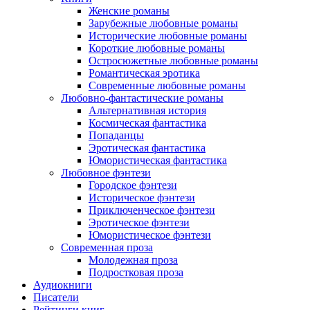
Женские романы
Зарубежные любовные романы
Исторические любовные романы
Короткие любовные романы
Остросюжетные любовные романы
Романтическая эротика
Современные любовные романы
Любовно-фантастические романы
Альтернативная история
Космическая фантастика
Попаданцы
Эротическая фантастика
Юмористическая фантастика
Любовное фэнтези
Городское фэнтези
Историческое фэнтези
Приключенческое фэнтези
Эротическое фэнтези
Юмористическое фэнтези
Современная проза
Молодежная проза
Подростковая проза
Аудиокниги
Писатели
Рейтинги книг