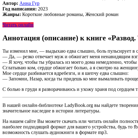
Автор:
Анна Гур
Год написания:
2023
Жанры:
Короткие любовные романы, Женский роман
Читать онлайн
Аннотация (описание) к книге «Развод.
Ты изменил мне, — выдыхаю едва слышно, боль пульсирует в с
— Да, — резко отвечает муж и обжигает меня ненавидящим взгл
— Я хочу, чтобы ты убралась из моего дома немедленно, чтобы 
Сглатываю ком, сердце обжигает болью, а я смотрю на женщину
Мое сердце разбивается вдребезги, и я шепчу едва слышно:
— Запомни, Назар, когда ты придешь ко мне вымаливать прощен
С болью в груди я разворачиваюсь и ухожу храня под сердцем т
В нашей онлайн-библиотеке LadyBook.org вы найдете творения 
значительное наследие в истории литературы.
На нашем сайте Вы можете скачать или читать онлайн полность
наиболее подходящий формат для вашего устройства, будь то fb2
возможность слушать аудиокниги в формате mp3.