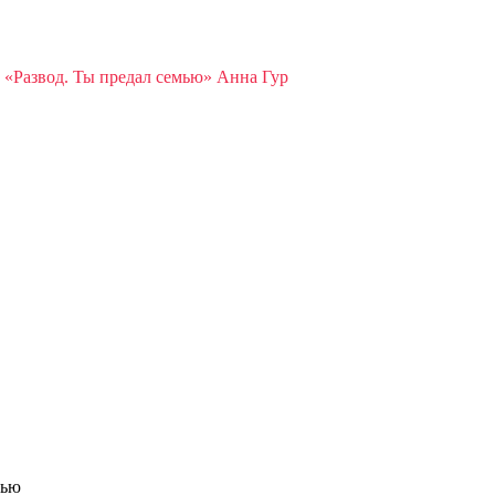
»
«Развод. Ты предал семью» Анна Гур
мью